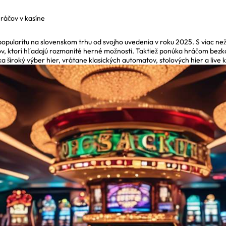
ráčov v kasíne
lo popularitu na slovenskom trhu od svojho uvedenia v roku 2025. S viac
, ktorí hľadajú rozmanité herné možnosti. Taktiež ponúka hráčom bezko
široký výber hier, vrátane klasických automatov, stolových hier a live k