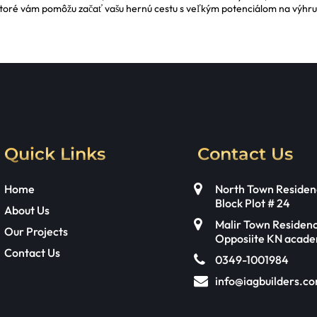
 ktoré vám pomôžu začať vašu hernú cestu s veľkým potenciálom na výhru.
Quick Links
Contact Us
Home
North Town Residen
Block Plot # 24
About Us
Malir Town Residen
Our Projects
Opposiite KN acad
Contact Us
0349-1001984
info@iagbuilders.c