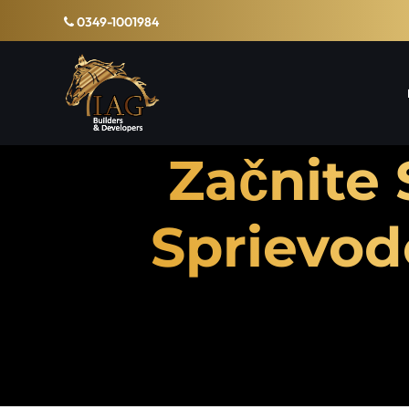
0349-1001984
Začnite 
Sprievod