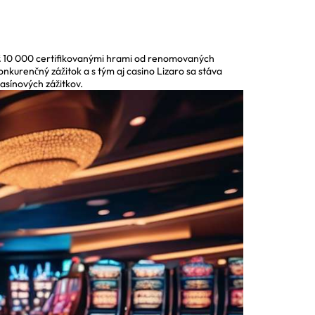
 než 10 000 certifikovanými hrami od renomovaných
nkurenčný zážitok a s tým aj
casino Lizaro
sa stáva
asínových zážitkov.