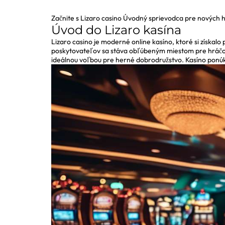
Začnite s Lizaro casino Úvodný sprievodca pre nových h
Úvod do Lizaro kasína
Lizaro casino je moderné online kasíno, ktoré si získa
poskytovateľov sa stáva obľúbeným miestom pre hráčov
ideálnou voľbou pre herné dobrodružstvo. Kasíno ponúka 