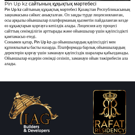
Pin Up kz сайтының құқықтық мәртебесі
Pin Up kz сайтының құқықтық мәртебесі Қазақстан Республикасының
заңнамасына сәйкес анықталған. Ол заңды түрде лицензияланған,
осы арқылы ойыншылар платформаның қызметін пайдаланған кезде
өз құқықтарын қорғауға кепілдік алады. Лицензия алу процесі
сайттың сенімділігін арттырады және ойыншылар үшін қауіпсіздікті
қамтамасыз етеді.
Сонымен қатар, Pin Up kz-да ойыншылардың қауіпсіздігі мен
құпиялылығы басты назарда. Платформада барлық ойыншылардың
деректерін қорғау үшін заманауи қауіпсіздік шаралары қабылданады.
Ойыншылар өздерін сенімді сезініп, заманауи ойын тәжірибесін ала
алады.