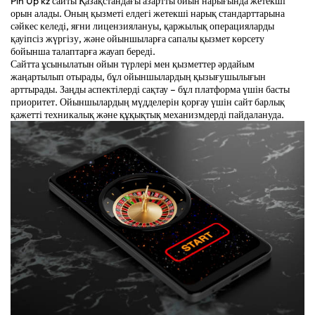
Pin Up kz сайты Қазақстандағы азартты ойын нарығында жетекші
орын алады. Оның қызметі елдегі жетекші нарық стандарттарына
сәйкес келеді, яғни лицензиялануы, қаржылық операцияларды
қауіпсіз жүргізу, және ойыншыларға сапалы қызмет көрсету
бойынша талаптарға жауап береді.
Сайтта ұсынылатын ойын түрлері мен қызметтер әрдайым
жаңартылып отырады, бұл ойыншылардың қызығушылығын
арттырады. Заңды аспектілерді сақтау – бұл платформа үшін басты
приоритет. Ойыншылардың мүдделерін қорғау үшін сайт барлық
қажетті техникалық және құқықтық механизмдерді пайдалануда.