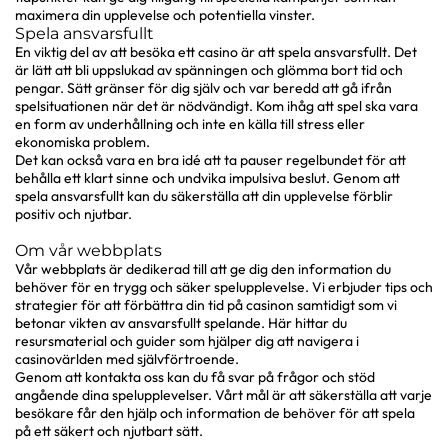
maximera din upplevelse och potentiella vinster.
Spela ansvarsfullt
En viktig del av att besöka ett casino är att spela ansvarsfullt. Det
är lätt att bli uppslukad av spänningen och glömma bort tid och
pengar. Sätt gränser för dig själv och var beredd att gå ifrån
spelsituationen när det är nödvändigt. Kom ihåg att spel ska vara
en form av underhållning och inte en källa till stress eller
ekonomiska problem.
Det kan också vara en bra idé att ta pauser regelbundet för att
behålla ett klart sinne och undvika impulsiva beslut. Genom att
spela ansvarsfullt kan du säkerställa att din upplevelse förblir
positiv och njutbar.
Om vår webbplats
Vår webbplats är dedikerad till att ge dig den information du
behöver för en trygg och säker spelupplevelse. Vi erbjuder tips och
strategier för att förbättra din tid på casinon samtidigt som vi
betonar vikten av ansvarsfullt spelande. Här hittar du
resursmaterial och guider som hjälper dig att navigera i
casinovärlden med självförtroende.
Genom att kontakta oss kan du få svar på frågor och stöd
angående dina spelupplevelser. Vårt mål är att säkerställa att varje
besökare får den hjälp och information de behöver för att spela
på ett säkert och njutbart sätt.