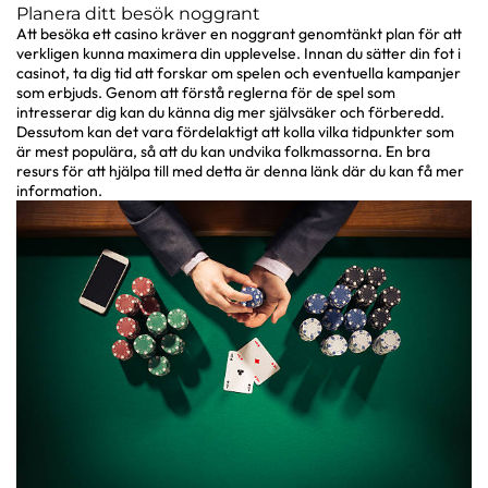
Planera ditt besök noggrant
Att besöka ett casino kräver en noggrant genomtänkt plan för att
verkligen kunna maximera din upplevelse. Innan du sätter din fot i
casinot, ta dig tid att forskar om spelen och eventuella kampanjer
som erbjuds. Genom att förstå reglerna för de spel som
intresserar dig kan du känna dig mer självsäker och förberedd.
Dessutom kan det vara fördelaktigt att kolla vilka tidpunkter som
är mest populära, så att du kan undvika folkmassorna. En bra
resurs för att hjälpa till med detta är denna
länk
där du kan få mer
information.