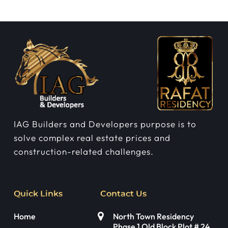
IAG Builders and Developers purpose is to
solve complex real estate prices and
construction-related challenges.
Quick Links
Contact Us
Home
North Town Residency
Phase 1 Old Block Plot # 24