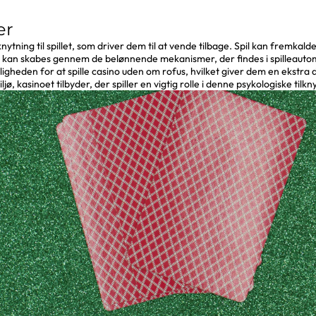
er
knytning til spillet, som driver dem til at vende tilbage. Spil kan fremk
 kan skabes gennem de belønnende mekanismer, der findes i spilleautomat
ligheden for at spille
casino uden om rofus
, hvilket giver dem en ekstra
, kasinoet tilbyder, der spiller en vigtig rolle i denne psykologiske tilkn