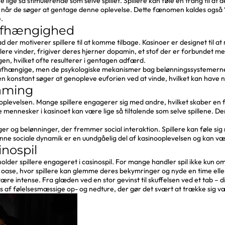
e så stimulerende som selve spillet. Spillere kan føle en trang til at delt
n, når de søger at gentage denne oplevelse. Dette fænomen kaldes også 
.
lafhængighed
vad der motiverer spillere til at komme tilbage. Kasinoer er designet til a
lere vinder, frigiver deres hjerner dopamin, et stof der er forbundet 
igen, hvilket ofte resulterer i gentagen adfærd.
ver afhængige, men de psykologiske mekanismer bag belønningssystemerne 
ren konstant søger at genopleve euforien ved at vinde, hvilket kan have n
gaming
plevelsen. Mange spillere engagerer sig med andre, hvilket skaber en fø
ennesker i kasinoet kan være lige så tiltalende som selve spillene. Den
og belønninger, der fremmer social interaktion. Spillere kan føle sig me
Denne sociale dynamik er en uundgåelig del af kasinooplevelsen og kan v
inospil
r holder spillere engageret i casinospil. For mange handler spil ikke kun 
al oase, hvor spillere kan glemme deres bekymringer og nyde en time el
ære intense. Fra glæden ved en stor gevinst til skuffelsen ved et tab – d
 cyklus af følelsesmæssige op- og nedture, der gør det svært at trække sig