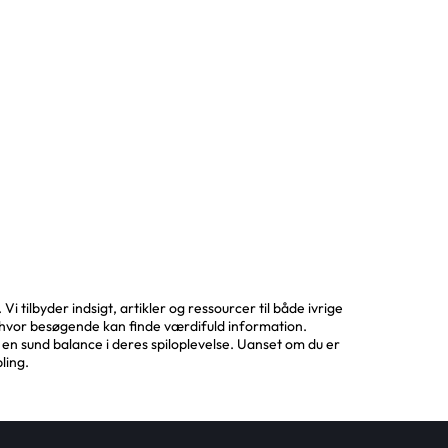
 tilbyder indsigt, artikler og ressourcer til både ivrige
, hvor besøgende kan finde værdifuld information.
 en sund balance i deres spiloplevelse. Uanset om du er
ling.