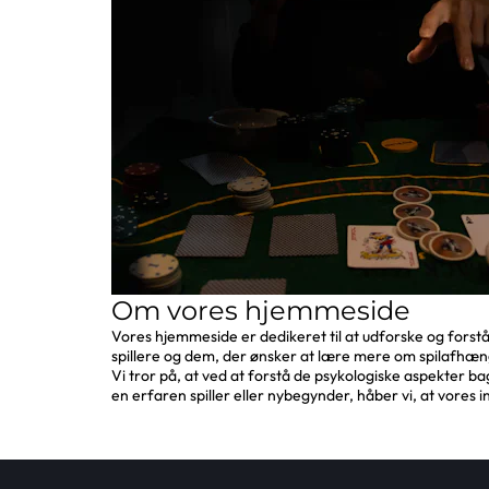
Om vores hjemmeside
Vores hjemmeside er dedikeret til at udforske og forstå 
spillere og dem, der ønsker at lære mere om spilafhæng
Vi tror på, at ved at forstå de psykologiske aspekter b
en erfaren spiller eller nybegynder, håber vi, at vores