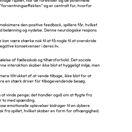
age i spillet, når de forestiller sig de potentielle
“forventningseffekten” og er centralt for, hvorfor
t maksimere den positive feedback, spillere får, hvilket
med belønning og nydelse. Denne neurologiske respons
kan være stærke nok til at få nogle til at overskride
egative konsekvenser i deres liv.
lelse af fællesskab og tilhørsforhold. Det sociale
ne interaktion skaber ikke blot et hyggeligt miljø, men
re tiltrukket af at vende tilbage, ikke blot for at
ære en stærk driver for tilbagevendende besøg.
om at vinde penge; det handler også om at flygte fra
ler to med spænding.
isse emotionelle oplevelser bidrager til en dybere
 væk fra spillet, hvilket skaber en form for afhængighed.