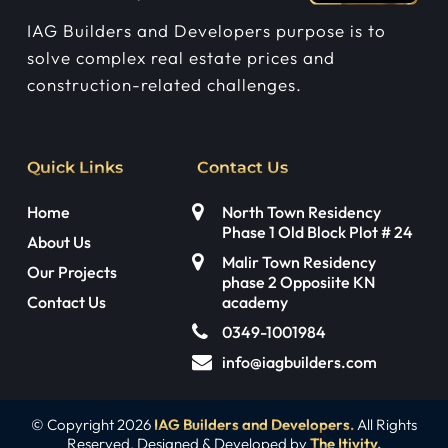
IAG Builders and Developers purpose is to
solve complex real estate prices and
construction-related challenges.
Quick Links
Contact Us
Home
North Town Residency
Phase 1 Old Block Plot # 24
About Us
Malir Town Residency
Our Projects
phase 2 Opposiite KN
Contact Us
academy
0349-1001984
info@iagbuilders.com
© Copyright 2026
IAG Builders and Developers.
All Rights
Reserved. Designed & Developed by
The Itivity.