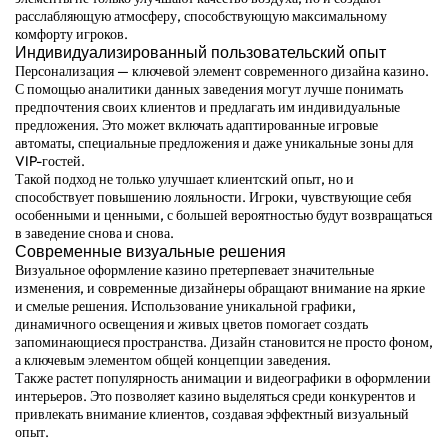
расслабляющую атмосферу, способствующую максимальному
комфорту игроков.
Индивидуализированный пользовательский опыт
Персонализация — ключевой элемент современного дизайна казино.
С помощью аналитики данных заведения могут лучше понимать
предпочтения своих клиентов и предлагать им индивидуальные
предложения. Это может включать адаптированные игровые
автоматы, специальные предложения и даже уникальные зоны для
VIP-гостей.
Такой подход не только улучшает клиентский опыт, но и
способствует повышению лояльности. Игроки, чувствующие себя
особенными и ценными, с большей вероятностью будут возвращаться
в заведение снова и снова.
Современные визуальные решения
Визуальное оформление казино претерпевает значительные
изменения, и современные дизайнеры обращают внимание на яркие
и смелые решения. Использование уникальной графики,
динамичного освещения и живых цветов помогает создать
запоминающиеся пространства. Дизайн становится не просто фоном,
а ключевым элементом общей концепции заведения.
Также растет популярность анимации и видеографики в оформлении
интерьеров. Это позволяет казино выделяться среди конкурентов и
привлекать внимание клиентов, создавая эффектный визуальный
опыт.