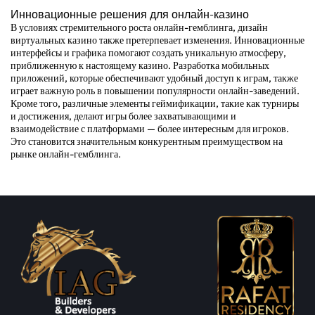
Инновационные решения для онлайн-казино
В условиях стремительного роста онлайн-гемблинга, дизайн
виртуальных казино также претерпевает изменения. Инновационные
интерфейсы и графика помогают создать уникальную атмосферу,
приближенную к настоящему казино. Разработка мобильных
приложений, которые обеспечивают удобный доступ к играм, также
играет важную роль в повышении популярности онлайн-заведений.
Кроме того, различные элементы геймификации, такие как турниры
и достижения, делают игры более захватывающими и
взаимодействие с платформами — более интересным для игроков.
Это становится значительным конкурентным преимуществом на
рынке онлайн-гемблинга.