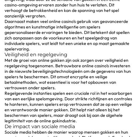
casino-omgeving ervaren zonder hun huis te verlaten. Dit
verhoogt de betrokkenheid en kan de spanning van het spel
aanzienlijk vergroten.
Daarnaast maken veel online casino’s gebruik van geavanceerde
algoritmes en kunstmatige intelligentie om spelers
gepersonaliseerde ervaringen te bieden. Dit betekent dat spellen
zich aanpassen aan de voorkeuren en het speelgedrag van
individuele spelers, wat leidt tot een unieke en op maat gemaakte
spelervaring.
Veiligheid en regelgeving
Met de groei van online gokken zijn ook zorgen over veiligheid en
regelgeving toegenomen. Betrouwbare online casino’s investeren
in de nieuwste beveiligingstechnologieën om de gegevens van hun
spelers te beschermen. Dit omvat encryptie en veilige
betaalmethoden, wat essentieel is voor het opbouwen van
vertrouwen onder spelers.
Regelgevende instanties spelen een cruciale rol in het waarborgen
van een eerlijke spelomgeving. Door strikte richtlijnen en controles
te hanteren, kunnen spelers erop vertrouwen dat ze op een veilige
en verantwoorde manier gokken. Dit helpt niet alleen bij het
beschermen van spelers, maar draagt ook bij aan de algehele
legitimiteit van de online gokindustrie.
De impact van sociale media
Sociale media hebben de manier waarop mensen gokken en hun