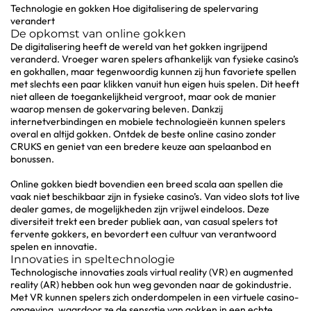
Technologie en gokken Hoe digitalisering de spelervaring
verandert
De opkomst van online gokken
De digitalisering heeft de wereld van het gokken ingrijpend
veranderd. Vroeger waren spelers afhankelijk van fysieke casino’s
en gokhallen, maar tegenwoordig kunnen zij hun favoriete spellen
met slechts een paar klikken vanuit hun eigen huis spelen. Dit heeft
niet alleen de toegankelijkheid vergroot, maar ook de manier
waarop mensen de gokervaring beleven. Dankzij
internetverbindingen en mobiele technologieën kunnen spelers
overal en altijd gokken. Ontdek de
beste online casino zonder
CRUKS
en geniet van een bredere keuze aan spelaanbod en
bonussen.
Online gokken biedt bovendien een breed scala aan spellen die
vaak niet beschikbaar zijn in fysieke casino’s. Van video slots tot live
dealer games, de mogelijkheden zijn vrijwel eindeloos. Deze
diversiteit trekt een breder publiek aan, van casual spelers tot
fervente gokkers, en bevordert een cultuur van verantwoord
spelen en innovatie.
Innovaties in speltechnologie
Technologische innovaties zoals virtual reality (VR) en augmented
reality (AR) hebben ook hun weg gevonden naar de gokindustrie.
Met VR kunnen spelers zich onderdompelen in een virtuele casino-
omgeving, waardoor ze de sensatie van gokken in een echte