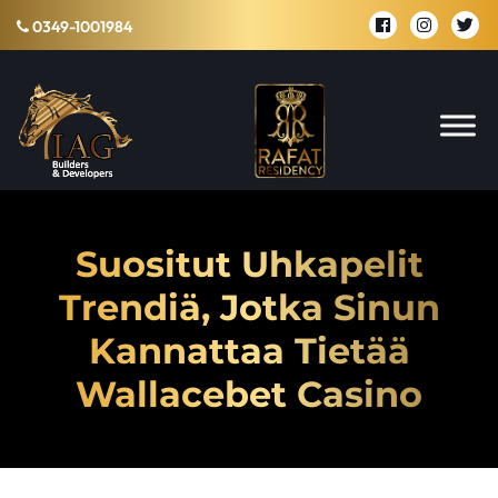
0349-1001984
Suositut Uhkapelit
Trendiä, Jotka Sinun
Kannattaa Tietää
Wallacebet Casino