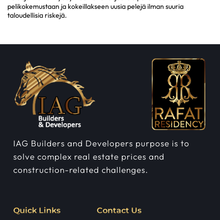
pelikokemustaan ja kokeillakseen uusia pelejä ilman suuria
taloudellisia riskejä.
IAG Builders and Developers purpose is to
solve complex real estate prices and
construction-related challenges.
Quick Links
Contact Us