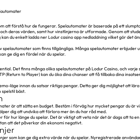
elautomater
om att förstå hur de fungerar. Spelautomater är baserade på ett slumptal
ler och deras värden, samt hur vinstlinjerna är utformade. Genom att stud
ng kan du enkelt ladda ner
Lodur casino app nedladdning
vilket gör det än
av spelautomater som finns tillgängliga. Många spelautomater erbjuder 
kan ge dig en fördel när du spelar.
tential. Det finns många olika spelautomater på Lodur Casino, och varje 
(Return to Player) kan du öka dina chanser att få tillbaka dina insatser p
demo-läge innan du satsar riktiga pengar. Detta ger dig möjlighet att lär
spelstil bäst.
n
ter är att sätta en budget. Bestäm i förväg hur mycket pengar du är villig
jälper dig att undvika att förlora mer än du har råd med.
r för hur länge du spelar. Det är viktigt att veta när det är dags att ta e
utan att det påverkar din ekonomi negativt.
njer
anjer som kan ge dig extra värde när du spelar. Nyregistrerade använda