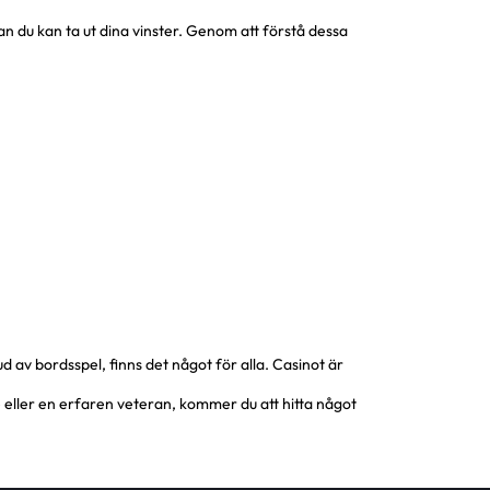
n du kan ta ut dina vinster. Genom att förstå dessa
 av bordsspel, finns det något för alla. Casinot är
 eller en erfaren veteran, kommer du att hitta något