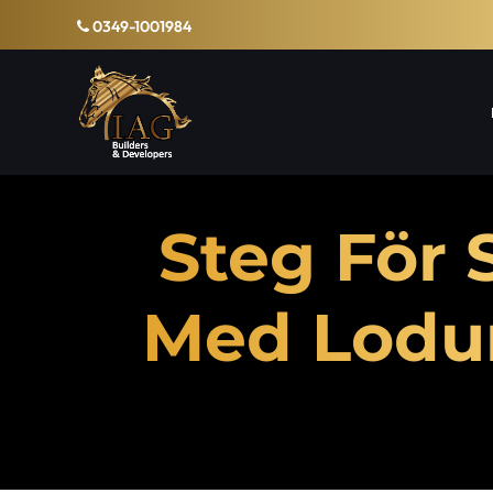
0349-1001984
Steg För 
Med Lodur