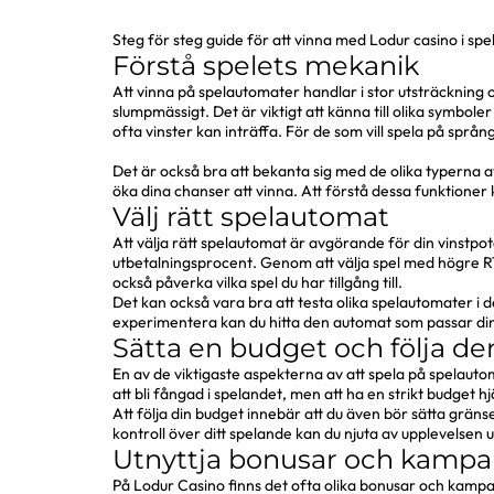
Steg för steg guide för att vinna med Lodur casino i sp
Förstå spelets mekanik
Att vinna på spelautomater handlar i stor utsträckning 
slumpmässigt. Det är viktigt att känna till olika symbo
ofta vinster kan inträffa. För de som vill spela på språ
Det är också bra att bekanta sig med de olika typerna 
öka dina chanser att vinna. Att förstå dessa funktioner 
Välj rätt spelautomat
Att välja rätt spelautomat är avgörande för din vinstpo
utbetalningsprocent. Genom att välja spel med högre RTP 
också påverka vilka spel du har tillgång till.
Det kan också vara bra att testa olika spelautomater i 
experimentera kan du hitta den automat som passar din 
Sätta en budget och följa de
En av de viktigaste aspekterna av att spela på spelautoma
att bli fångad i spelandet, men att ha en strikt budget h
Att följa din budget innebär att du även bör sätta gränse
kontroll över ditt spelande kan du njuta av upplevelsen 
Utnyttja bonusar och kampa
På Lodur Casino finns det ofta olika bonusar och kamp