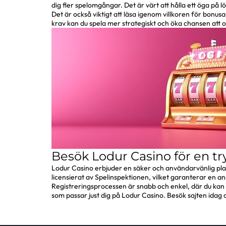
dig fler spelomgångar. Det är värt att hålla ett öga på
Det är också viktigt att läsa igenom villkoren för bonu
krav kan du spela mer strategiskt och öka chansen att o
Besök Lodur Casino för en t
Lodur Casino erbjuder en säker och användarvänlig platt
licensierat av Spelinspektionen, vilket garanterar en an
Registreringsprocessen är snabb och enkel, där du kan 
som passar just dig på Lodur Casino. Besök sajten idag