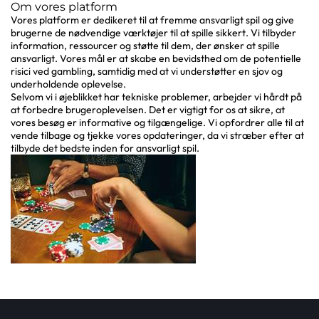
Om vores platform
Vores platform er dedikeret til at fremme ansvarligt spil og give
brugerne de nødvendige værktøjer til at spille sikkert. Vi tilbyder
information, ressourcer og støtte til dem, der ønsker at spille
ansvarligt. Vores mål er at skabe en bevidsthed om de potentielle
risici ved gambling, samtidig med at vi understøtter en sjov og
underholdende oplevelse.
Selvom vi i øjeblikket har tekniske problemer, arbejder vi hårdt på
at forbedre brugeroplevelsen. Det er vigtigt for os at sikre, at
vores besøg er informative og tilgængelige. Vi opfordrer alle til at
vende tilbage og tjekke vores opdateringer, da vi stræber efter at
tilbyde det bedste inden for ansvarligt spil.