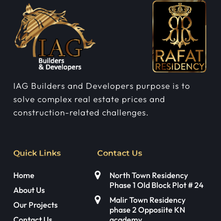
IAG Builders and Developers purpose is to
solve complex real estate prices and
construction-related challenges.
Quick Links
Contact Us
Home
North Town Residency
Phase 1 Old Block Plot # 24
About Us
Malir Town Residency
Our Projects
phase 2 Opposiite KN
Contact Us
academy