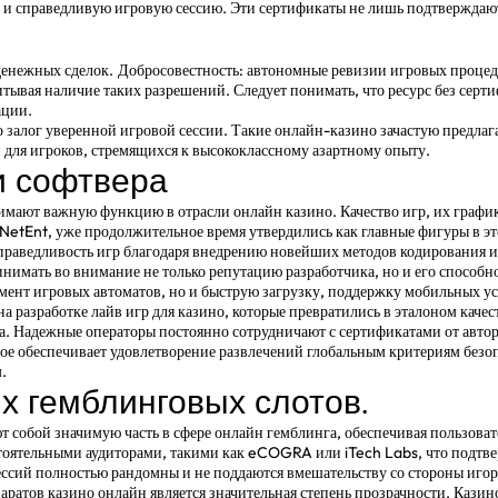
 и справедливую игровую сессию. Эти сертификаты не лишь подтверждаю
денежных сделок.
Добросовестность: автономные ревизии игровых процед
тывая наличие таких разрешений. Следует понимать, что ресурс без серти
ации.
залог уверенной игровой сессии. Такие онлайн-казино зачастую предлаг
для игроков, стремящихся к высококлассному азартному опыту.
и софтвера
мают важную функцию в отрасли онлайн казино. Качество игр, их графи
NetEnt, уже продолжительное время утвердились как главные фигуры в это
справедливость игр благодаря внедрению новейших методов кодирования
нимать во внимание не только репутацию разработчика, но и его способн
имент игровых автоматов, но и быструю загрузку, поддержку мобильных у
 разработке лайв игр для казино, которые превратились в эталоном качест
. Надежные операторы постоянно сотрудничают с сертификатами от автори
е обеспечивает удовлетворение развлечений глобальным критериям безоп
.
 гемблинговых слотов.
 собой значимую часть в сфере онлайн гемблинга, обеспечивая пользоват
оятельными аудиторами, такими как eCOGRA или iTech Labs, что подтве
ессий полностью рандомны и не поддаются вмешательству со стороны игор
тов казино онлайн является значительная степень прозрачности. Казино