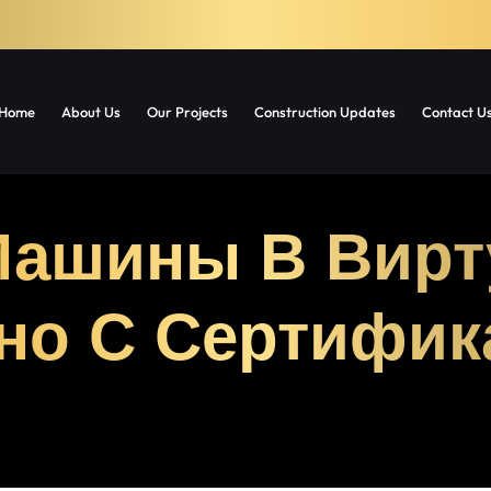
Home
About Us
Our Projects
Construction Updates
Contact U
Машины В Вирт
но С Сертифик