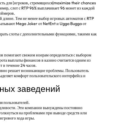
сть для {игроков, стремящихся|maximize their chances
имер, слот с RTP 96% выплачивает 96 монет из каждой
геймеров.
й длине. Тем не менее выбор игровых автоматов с RTP
ватывают Mega Joker от NetEnt и Ugga Bugga от
ирать слоты с дополнительными функциями, такими как
ов помогают свежим юзерам определиться с выбором
рота выплаты финансов в казино считается одним из
 в течение 24 часов.
тивно решает возникающие проблемы. Пользователь
выделяет комфорт пользовательского интерфейса и
ных заведений
ля пользователей.
едливости. Эти компании вынуждены постоянно
толкнуться на проблемами при выводе средств или
игрового хода игры.