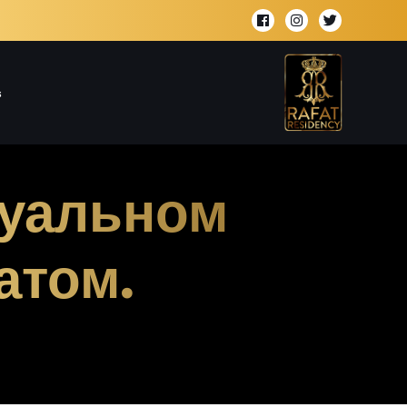
s
уальном
атом.