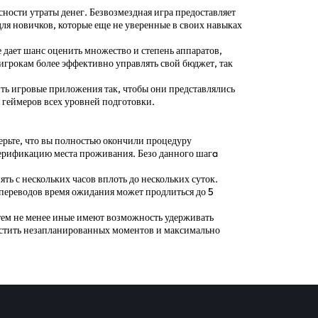
ности утраты денег. Безвозмездная игра предоставляет
ля новичков, которые еще не уверенные в своих навыках
 дает шанс оценить множество и степень аппаратов,
игрокам более эффективно управлять свой бюджет, так
ть игровые приложения так, чтобы они представлялись
 геймеров всех уровней подготовки.
ерьте, что вы полностью окончили процедуру
верификацию места проживания. Безо данного шагa
ять с нескольких часов вплоть до нескольких суток.
 переводов время ожидания может продлиться до 5
 тем не менее иные имеют возможность удерживать
пустить незапланированных моментов и максимально