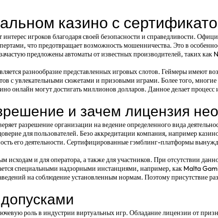
альном казино с сертификато
т интерес игроков благодаря своей безопасности и справедливости. Офиц
ртами, что предотвращает возможность мошенничества. Это в особенности
 зачастую предложены автоматы от известных производителей, таких как 
яется разнообразие представленных игровых слотов. Геймеры имеют воз
ов с увлекательными сюжетами и призовыми играми. Более того, многие и
зино онлайн
могут достигать миллионов долларов. Данное делает процесс 
азрешение и зачем лицензия не
ряет разрешение организации на ведение определенного вида деятельнос
доверие для пользователей. Безо аккредитации компания, например казино
ясность его деятельности. Сертифицированные гэмблинг-платформы вынужд
м исходам и для оператора, а также для участников. При отсутствии данн
дается специальными надзорными инстанциями, например, как Malta Gami
ведений на соблюдение установленным нормам. Поэтому присутствие разре
 допусками
евую роль в индустрии виртуальных игр. Обладание лицензии от призн