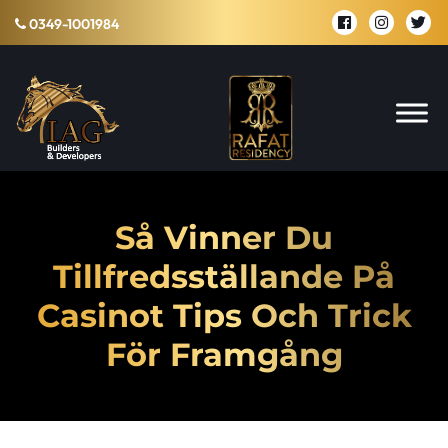
0349-1001984
Så Vinner Du
Tillfredsställande På
Casinot Tips Och Trick
För Framgång