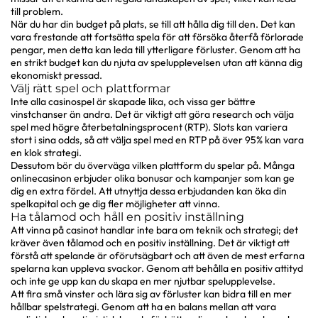
till problem.
När du har din budget på plats, se till att hålla dig till den. Det kan
vara frestande att fortsätta spela för att försöka återfå förlorade
pengar, men detta kan leda till ytterligare förluster. Genom att ha
en strikt budget kan du njuta av spelupplevelsen utan att känna dig
ekonomiskt pressad.
Välj rätt spel och plattformar
Inte alla casinospel är skapade lika, och vissa ger bättre
vinstchanser än andra. Det är viktigt att göra research och välja
spel med högre återbetalningsprocent (RTP). Slots kan variera
stort i sina odds, så att välja spel med en RTP på över 95% kan vara
en klok strategi.
Dessutom bör du överväga vilken plattform du spelar på. Många
onlinecasinon erbjuder olika bonusar och kampanjer som kan ge
dig en extra fördel. Att utnyttja dessa erbjudanden kan öka din
spelkapital och ge dig fler möjligheter att vinna.
Ha tålamod och håll en positiv inställning
Att vinna på casinot handlar inte bara om teknik och strategi; det
kräver även tålamod och en positiv inställning. Det är viktigt att
förstå att spelande är oförutsägbart och att även de mest erfarna
spelarna kan uppleva svackor. Genom att behålla en positiv attityd
och inte ge upp kan du skapa en mer njutbar spelupplevelse.
Att fira små vinster och lära sig av förluster kan bidra till en mer
hållbar spelstrategi. Genom att ha en balans mellan att vara