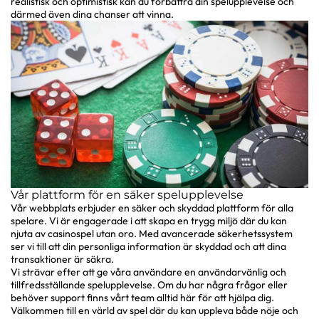
realistisk och optimistisk kan du förbättra din spelupplevelse och
därmed även dina chanser att vinna.
Vår plattform för en säker spelupplevelse
Vår webbplats erbjuder en säker och skyddad plattform för alla
spelare. Vi är engagerade i att skapa en trygg miljö där du kan
njuta av casinospel utan oro. Med avancerade säkerhetssystem
ser vi till att din personliga information är skyddad och att dina
transaktioner är säkra.
Vi strävar efter att ge våra användare en användarvänlig och
tillfredsställande spelupplevelse. Om du har några frågor eller
behöver support finns vårt team alltid här för att hjälpa dig.
Välkommen till en värld av spel där du kan uppleva både nöje och