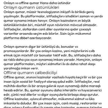
Onlayn və offline qumar Hansı daha üstündür
Onlayn qumarın üstünlükləri
Onlayn qumar, müasir texnologiyanın inkişafı ilə birlikdə geniş
yayılmışdır. Bu platformalar, istifadəçilərə istədikləri zaman və yerdə
qumar oynama imkanı tanıyır. Onlayn kazinoların ən böyük
üstünlüklərindən biri, müxtəlif oyun növlərinin mövcud olmasıdır.
İstifadəçilər, slotlardan canlı diler oyunlarına qədər çoxsaylı
variantlar arasında seçim edə bilərlər. Sizin üçün mükəmməl
platforma
dbbet azerbaycan
dır.
Onlayn qumarın digər bir üstünlüyü də, bonuslar və
promosyonlardır. Bir çox onlayn kazino, yeni müştərilərini cəlb
etmək üçün müxtəlif cür bonuslar təklif edir. Bu, istifadəçilərə daha
az risklə daha çox oyun oynamaq imkanı yaradır. Həmçinin, onlayn
qumar platformaları, müştəri xidmətləri ilə də daha rahat əlaqə
yaratmağa imkan verir.
Offline qumarın cəlbediciliyi
Offline qumar, ənənəvi kazinolar vasitəsilə həyata keçirilir və bir çox
insan üçün sosial bir fəaliyyət olaraq qəbul edilir. İstifadəçilər, real
mühitdə dostları ilə bir araya gələrək oyun oynamağı daha maraqlı
hesab edirlər. Bu, qumar oyununu daha interaktiv və həyəcanverici
edir, çünki real dilerlər və digər oyunçularla birbaşa əlaqə qurulur.
Offline kazinolar, əyləncəli atmosfer, mükəmməl xidmət və lüks
imkanlarla doludur. Bir çox insan üçün, canlı musiqi, restoranlar və
digər əyləncə fəaliyyətləri ilə zəngin olan kazinolar, qumarın özündən