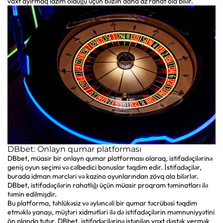
vaxt ayırmaq lazım olduğu üçün bəzən daha az rahat ola bilər.
DBbet: Onlayn qumar platforması
DBbet, müasir bir onlayn qumar platforması olaraq, istifadəçilərinə
geniş oyun seçimi və cəlbedici bonuslar təqdim edir. İstifadəçilər,
burada idman mərcləri və kazino oyunlarından zövq ala bilərlər.
DBbet, istifadəçilərin rahatlığı üçün müasir proqram təminatları ilə
təmin edilmişdir.
Bu platforma, təhlükəsiz və əyləncəli bir qumar təcrübəsi təqdim
etməklə yanaşı, müştəri xidmətləri ilə də istifadəçilərin məmnuniyyətini
ön planda tutur. DBbet, istifadəçilərinə istənilən vaxt dəstək vermək