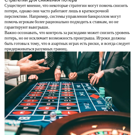
Существует мнение, что некоторые стратегии могут помочь снизить
потери, однако они часто работают лишь в краткосрочной
перспективе. Например, системы управления банкроллом могут
помочь игрокам более рационально подходить к ставкам, но не
гарантируют выигрыши.
Важно осознавать, что контроль за расходами может снизить уровень
потерь, но не исключает возможность проигрыша. Игроки должны
быть готовы к тому, что в азартных играх есть риски, и всегда следует
придерживаться разумных границ.