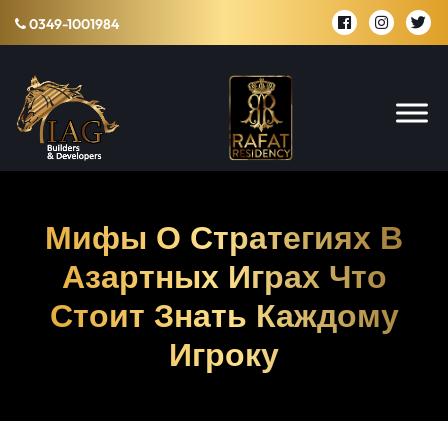
0349-1001984
Мифы О Стратегиях В
Азартных Играх Что
Стоит Знать Каждому
Игроку