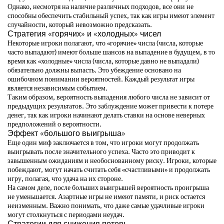
Однако, несмотря на наличие различных подходов, все они не
способны обеспечить стабильный успех, так как игры имеют элемент
случайности, который невозможно предсказать.
Стратегия «горячих» и «холодных» чисел
Некоторые игроки полагают, что «горячие» числа (числа, которые
часто выпадают) имеют больше шансов на выпадение в будущем, в то
время как «холодные» числа (числа, которые давно не выпадали)
обязательно должны выпасть. Это убеждение основано на
ошибочном понимании вероятностей. Каждый результат игры
является независимым событием.
Таким образом, вероятность выпадения любого числа не зависит от
предыдущих результатов. Это заблуждение может привести к потере
денег, так как игроки начинают делать ставки на основе неверных
предположений о вероятности.
Эффект «большого выигрыша»
Еще один миф заключается в том, что игроки могут продолжать
выигрывать после значительного успеха. Часто это приводит к
завышенным ожиданиям и необоснованному риску. Игроки, которые
побеждают, могут начать считать себя «счастливыми» и продолжать
игру, полагая, что удача на их стороне.
На самом деле, после больших выигрышей вероятность проигрыша
не уменьшается. Азартные игры не имеют памяти, и риск остается
неизменным. Важно понимать, что даже самые удачливые игроки
могут столкнуться с периодами неудач.
Стратегии для снижения потерь