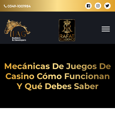
0349-1001984
Mecánicas De Juegos De
Casino Cómo Funcionan
Y Qué Debes Saber