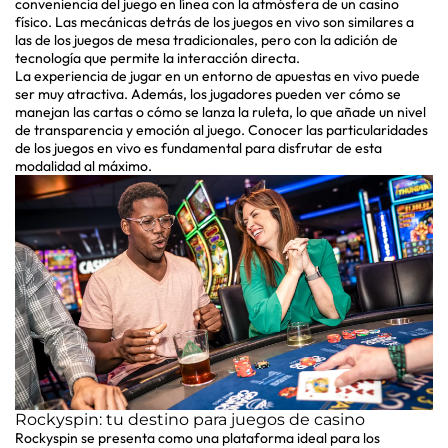
conveniencia del juego en línea con la atmósfera de un casino
físico. Las mecánicas detrás de los juegos en vivo son similares a
las de los juegos de mesa tradicionales, pero con la adición de
tecnología que permite la interacción directa.
La experiencia de jugar en un entorno de apuestas en vivo puede
ser muy atractiva. Además, los jugadores pueden ver cómo se
manejan las cartas o cómo se lanza la ruleta, lo que añade un nivel
de transparencia y emoción al juego. Conocer las particularidades
de los juegos en vivo es fundamental para disfrutar de esta
modalidad al máximo.
Rockyspin: tu destino para juegos de casino
Rockyspin se presenta como una plataforma ideal para los