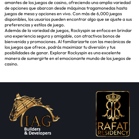
amantes de los juegos de casino, ofreciendo una amplia variedad
de opciones que abarcan desde máquinas tragamonedas hasta
juegos de mesa y opciones en vivo. Con más de 6,000 juegos
disponibles, los usuarios pueden encontrar algo que se ajuste a sus
preferencias y estilos de juego.
Además de la variedad de juegos, Rockyspin se enfoca en brindar
una experiencia segura y amigable, con atractivos bonos de
bienvenida y promociones. Al familiarizarte con las mecánicas de
los juegos que ofrece, podrás maximizar tu diversión y tus
posibilidades de ganar. Explorar Rockyspin es una excelente
manera de sumergirte en el emocionante mundo de los juegos de
casino.