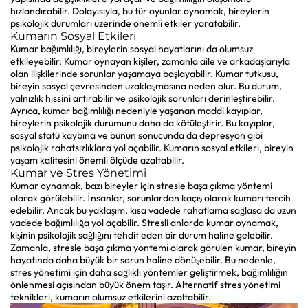
hızlandırabilir. Dolayısıyla, bu tür oyunlar oynamak, bireylerin
psikolojik durumları üzerinde önemli etkiler yaratabilir.
Kumarın Sosyal Etkileri
Kumar bağımlılığı, bireylerin sosyal hayatlarını da olumsuz
etkileyebilir. Kumar oynayan kişiler, zamanla aile ve arkadaşlarıyla
olan ilişkilerinde sorunlar yaşamaya başlayabilir. Kumar tutkusu,
bireyin sosyal çevresinden uzaklaşmasına neden olur. Bu durum,
yalnızlık hissini artırabilir ve psikolojik sorunları derinleştirebilir.
Ayrıca, kumar bağımlılığı nedeniyle yaşanan maddi kayıplar,
bireylerin psikolojik durumunu daha da kötüleştirir. Bu kayıplar,
sosyal statü kaybına ve bunun sonucunda da depresyon gibi
psikolojik rahatsızlıklara yol açabilir. Kumarın sosyal etkileri, bireyin
yaşam kalitesini önemli ölçüde azaltabilir.
Kumar ve Stres Yönetimi
Kumar oynamak, bazı bireyler için stresle başa çıkma yöntemi
olarak görülebilir. İnsanlar, sorunlardan kaçış olarak kumarı tercih
edebilir. Ancak bu yaklaşım, kısa vadede rahatlama sağlasa da uzun
vadede bağımlılığa yol açabilir. Stresli anlarda kumar oynamak,
kişinin psikolojik sağlığını tehdit eden bir durum haline gelebilir.
Zamanla, stresle başa çıkma yöntemi olarak görülen kumar, bireyin
hayatında daha büyük bir sorun haline dönüşebilir. Bu nedenle,
stres yönetimi için daha sağlıklı yöntemler geliştirmek, bağımlılığın
önlenmesi açısından büyük önem taşır. Alternatif stres yönetimi
teknikleri, kumarın olumsuz etkilerini azaltabilir.