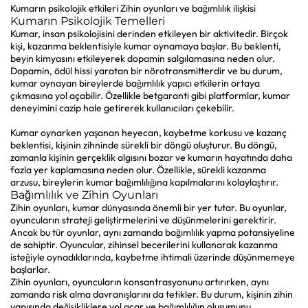
Kumarın psikolojik etkileri Zihin oyunları ve bağımlılık ilişkisi
Kumarın Psikolojik Temelleri
Kumar, insan psikolojisini derinden etkileyen bir aktivitedir. Birçok
kişi, kazanma beklentisiyle kumar oynamaya başlar. Bu beklenti,
beyin kimyasını etkileyerek dopamin salgılamasına neden olur.
Dopamin, ödül hissi yaratan bir nörotransmitterdir ve bu durum,
kumar oynayan bireylerde bağımlılık yapıcı etkilerin ortaya
çıkmasına yol açabilir. Özellikle
betgaranti
gibi platformlar, kumar
deneyimini cazip hale getirerek kullanıcıları çekebilir.
Kumar oynarken yaşanan heyecan, kaybetme korkusu ve kazanç
beklentisi, kişinin zihninde sürekli bir döngü oluşturur. Bu döngü,
zamanla kişinin gerçeklik algısını bozar ve kumarın hayatında daha
fazla yer kaplamasına neden olur. Özellikle, sürekli kazanma
arzusu, bireylerin kumar bağımlılığına kapılmalarını kolaylaştırır.
Bağımlılık ve Zihin Oyunları
Zihin oyunları, kumar dünyasında önemli bir yer tutar. Bu oyunlar,
oyuncuların strateji geliştirmelerini ve düşünmelerini gerektirir.
Ancak bu tür oyunlar, aynı zamanda bağımlılık yapma potansiyeline
de sahiptir. Oyuncular, zihinsel becerilerini kullanarak kazanma
isteğiyle oynadıklarında, kaybetme ihtimali üzerinde düşünmemeye
başlarlar.
Zihin oyunları, oyuncuların konsantrasyonunu artırırken, aynı
zamanda risk alma davranışlarını da tetikler. Bu durum, kişinin zihin
yapısında değişikliklere yol açar ve bağımlılığın oluşumunu