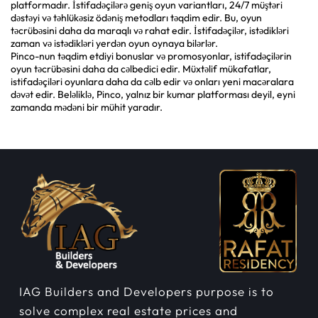
platformadır. İstifadəçilərə geniş oyun variantları, 24/7 müştəri
dəstəyi və təhlükəsiz ödəniş metodları təqdim edir. Bu, oyun
təcrübəsini daha da maraqlı və rahat edir. İstifadəçilər, istədikləri
zaman və istədikləri yerdən oyun oynaya bilərlər.
Pinco-nun təqdim etdiyi bonuslar və promosyonlar, istifadəçilərin
oyun təcrübəsini daha da cəlbedici edir. Müxtəlif mükafatlar,
istifadəçiləri oyunlara daha da cəlb edir və onları yeni macəralara
dəvət edir. Beləliklə, Pinco, yalnız bir kumar platforması deyil, eyni
zamanda mədəni bir mühit yaradır.
IAG Builders and Developers purpose is to
solve complex real estate prices and