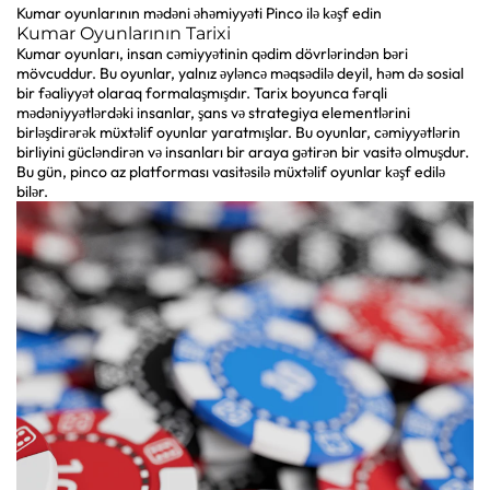
Kumar oyunlarının mədəni əhəmiyyəti Pinco ilə kəşf edin
Kumar Oyunlarının Tarixi
Kumar oyunları, insan cəmiyyətinin qədim dövrlərindən bəri
mövcuddur. Bu oyunlar, yalnız əyləncə məqsədilə deyil, həm də sosial
bir fəaliyyət olaraq formalaşmışdır. Tarix boyunca fərqli
mədəniyyətlərdəki insanlar, şans və strategiya elementlərini
birləşdirərək müxtəlif oyunlar yaratmışlar. Bu oyunlar, cəmiyyətlərin
birliyini gücləndirən və insanları bir araya gətirən bir vasitə olmuşdur.
Bu gün,
pinco az
platforması vasitəsilə müxtəlif oyunlar kəşf edilə
bilər.