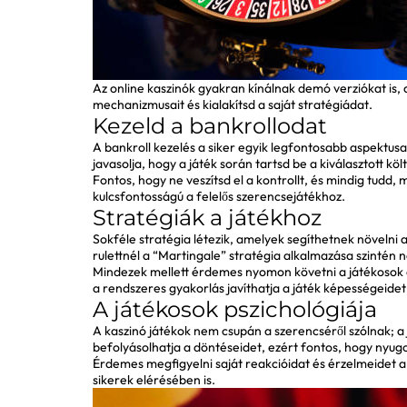
Az online kaszinók gyakran kínálnak demó verziókat is, 
mechanizmusait és kialakítsd a saját stratégiádat.
Kezeld a bankrollodat
A bankroll kezelés a siker egyik legfontosabb aspektusa 
javasolja, hogy a játék során tartsd be a kiválasztott kö
Fontos, hogy ne veszítsd el a kontrollt, és mindig tudd
kulcsfontosságú a felelős szerencsejátékhoz.
Stratégiák a játékhoz
Sokféle stratégia létezik, amelyek segíthetnek növelni a
rulettnél a “Martingale” stratégia alkalmazása szinté
Mindezek mellett érdemes nyomon követni a játékosok á
a rendszeres gyakorlás javíthatja a játék képességeidet
A játékosok pszichológiája
A kaszinó játékok nem csupán a szerencséről szólnak; a j
befolyásolhatja a döntéseidet, ezért fontos, hogy nyu
Érdemes megfigyelni saját reakcióidat és érzelmeidet a 
sikerek elérésében is.