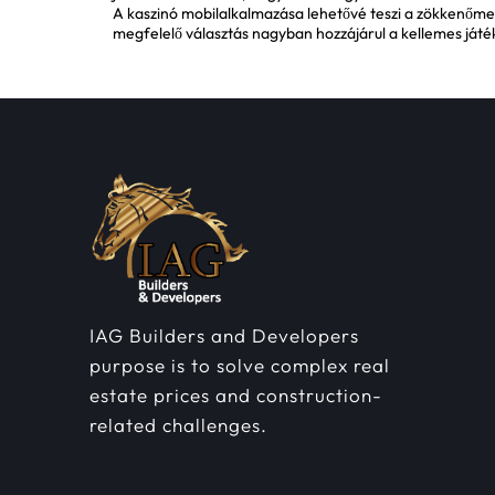
A kaszinó mobilalkalmazása lehetővé teszi a zökkenőmen
megfelelő választás nagyban hozzájárul a kellemes játé
IAG Builders and Developers
purpose is to solve complex real
estate prices and construction-
related challenges.