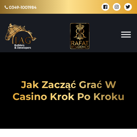
0349-1001984
Jak Zacząć Grać W
Casino Krok Po Kroku