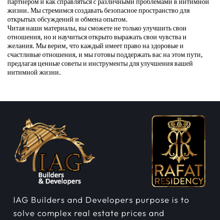
партнером и как справляться с различными проблемами в интимной
жизни. Мы стремимся создавать безопасное пространство для
открытых обсуждений и обмена опытом.
Читая наши материалы, вы сможете не только улучшить свои
отношения, но и научиться открыто выражать свои чувства и
желания. Мы верим, что каждый имеет право на здоровые и
счастливые отношения, и мы готовы поддержать вас на этом пути,
предлагая ценные советы и инструменты для улучшения вашей
интимной жизни.
IAG Builders and Developers purpose is to
solve complex real estate prices and