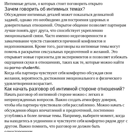
Интимные детали, о которых стоит поговорить открыто
Зачем говорить об интимных темах?
Обсуждение интимных деталей может показаться деликатной
задачей, однако это необходимо для построения здоровых и
доверительных отношений. Открытое общение позволяет партнерам
лучше понять друг друга, что способствует укреплению
эмоциональной связи. Часто именно недоговоренности и
замалчивание чувств становятся причиной конфликтов и
недопонимания. Кроме того, разговоры на интимные темы могут
помочь в раскрытии сексуальных предпочтений и желаний. Это
открывает новые горизонты для экспериментов и позволяет избежать
ощущения скуки в отношениях, таких как те, которые можно найти
на
porno-studentki
.
Когда оба партнера чувствуют себя комфортно обсуждая свои
желания, вероятность достижения эмоционального и физического
удовлетворения возрастает.
Как начать разговор об интимной стороне отношений?
Начать разговор об интимной стороне можно с легких и
непринужденных вопросов. Важно создать атмосферу доверия,
чтобы оба партнера чувствовали себя расслабленно. Можно начать с
обсуждения общих впечатлений и предпочтений, постепенно
углубляясь в более личные темы. Например, выберите момент, когда
вы находитесь в уединении и чувствуете себя комфортно рядом друг с
другом. Важно помнить, что разговор не должен быть
односторонним.