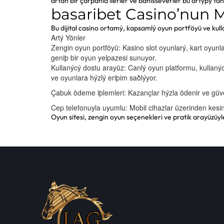
artan bir çarpanla ilerler ve bahisseverler bu artýþý t
basaribet Casino’nun M
Bu dijital casino ortamý, kapsamlý oyun portföyü ve kul
Artý Yönler
Zengin oyun portföyü: Kasino slot oyunlarý, kart oyunlar
geniþ bir oyun yelpazesi sunuyor.
Kullanýcý dostu arayüz: Canlý oyun platformu, kullanýc
ve oyunlara hýzlý eriþim saðlýyor.
Çabuk ödeme iþlemleri: Kazançlar hýzla ödenir ve güv
Cep telefonuyla uyumlu: Mobil cihazlar üzerinden kesint
Oyun sitesi, zengin oyun seçenekleri ve pratik arayüzüyl