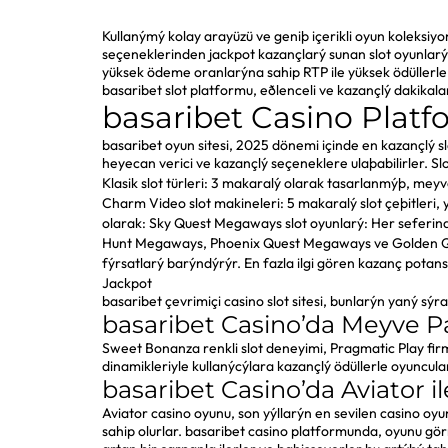
Kullanýmý kolay arayüzü ve geniþ içerikli oyun koleksiyo
seçeneklerinden jackpot kazançlarý sunan slot oyunlar
yüksek ödeme oranlarýna sahip RTP ile yüksek ödüllerle 
basaribet slot platformu, eðlenceli ve kazançlý dakikal
basaribet Casino Platf
basaribet oyun sitesi, 2025 dönemi içinde en kazançlý slo
heyecan verici ve kazançlý seçeneklere ulaþabilirler. Sl
Klasik slot türleri: 3 makaralý olarak tasarlanmýþ, meyv
Charm
Video slot makineleri: 5 makaralý slot çeþitleri, 
olarak: Sky Quest
Megaways slot oyunlarý: Her seferind
Hunt Megaways, Phoenix Quest Megaways ve Golden
fýrsatlarý barýndýrýr. En fazla ilgi gören kazanç potan
Jackpot
basaribet çevrimiçi casino slot sitesi, bunlarýn yaný sý
basaribet Casino’da Meyve P
Sweet Bonanza renkli slot deneyimi, Pragmatic Play fir
dinamikleriyle kullanýcýlara kazançlý ödüllerle oyuncul
basaribet Casino’da Aviator 
Aviator casino oyunu, son yýllarýn en sevilen casino oy
sahip olurlar. basaribet casino platformunda, oyunu gör