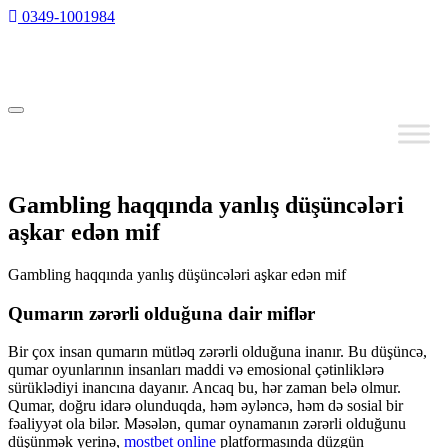
0349-1001984
Toggle
navigation
Gambling haqqında yanlış düşüncələri
aşkar edən mif
Gambling haqqında yanlış düşüncələri aşkar edən mif
Qumarın zərərli olduğuna dair miflər
Bir çox insan qumarın mütləq zərərli olduğuna inanır. Bu düşüncə,
qumar oyunlarının insanları maddi və emosional çətinliklərə
sürüklədiyi inancına dayanır. Ancaq bu, hər zaman belə olmur.
Qumar, doğru idarə olunduqda, həm əyləncə, həm də sosial bir
fəaliyyət ola bilər. Məsələn, qumar oynamanın zərərli olduğunu
düşünmək yerinə,
mostbet online
platformasında düzgün