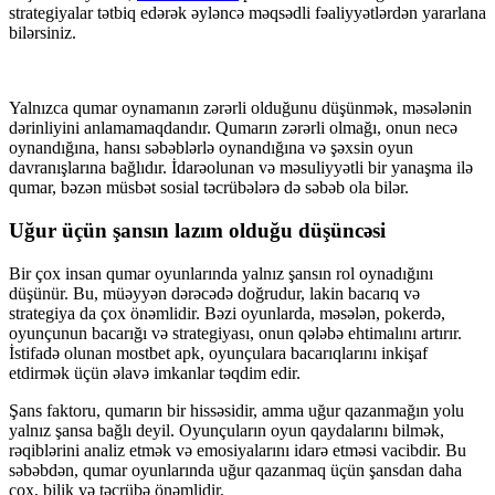
strategiyalar tətbiq edərək əyləncə məqsədli fəaliyyətlərdən yararlana
bilərsiniz.
Yalnızca qumar oynamanın zərərli olduğunu düşünmək, məsələnin
dərinliyini anlamamaqdandır. Qumarın zərərli olmağı, onun necə
oynandığına, hansı səbəblərlə oynandığına və şəxsin oyun
davranışlarına bağlıdır. İdarəolunan və məsuliyyətli bir yanaşma ilə
qumar, bəzən müsbət sosial təcrübələrə də səbəb ola bilər.
Uğur üçün şansın lazım olduğu düşüncəsi
Bir çox insan qumar oyunlarında yalnız şansın rol oynadığını
düşünür. Bu, müəyyən dərəcədə doğrudur, lakin bacarıq və
strategiya da çox önəmlidir. Bəzi oyunlarda, məsələn, pokerdə,
oyunçunun bacarığı və strategiyası, onun qələbə ehtimalını artırır.
İstifadə olunan mostbet apk, oyunçulara bacarıqlarını inkişaf
etdirmək üçün əlavə imkanlar təqdim edir.
Şans faktoru, qumarın bir hissəsidir, amma uğur qazanmağın yolu
yalnız şansa bağlı deyil. Oyunçuların oyun qaydalarını bilmək,
rəqiblərini analiz etmək və emosiyalarını idarə etməsi vacibdir. Bu
səbəbdən, qumar oyunlarında uğur qazanmaq üçün şansdan daha
çox, bilik və təcrübə önəmlidir.