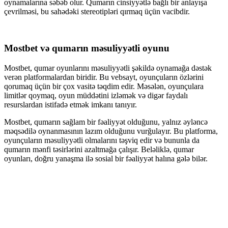
oynamalarına səbəb olur. Qumarın cinsiyyətlə bağlı bir anlayışa
çevrilməsi, bu sahədəki stereotipləri qırmaq üçün vacibdir.
Mostbet və qumarın məsuliyyətli oyunu
Mostbet, qumar oyunlarını məsuliyyətli şəkildə oynamağa dəstək
verən platformalardan biridir. Bu vebsayt, oyunçuların özlərini
qorumaq üçün bir çox vasitə təqdim edir. Məsələn, oyunçulara
limitlər qoymaq, oyun müddətini izləmək və digər faydalı
resurslardan istifadə etmək imkanı tanıyır.
Mostbet, qumarın sağlam bir fəaliyyət olduğunu, yalnız əyləncə
məqsədilə oynanmasının lazım olduğunu vurğulayır. Bu platforma,
oyunçuların məsuliyyətli olmalarını təşviq edir və bununla da
qumarın mənfi təsirlərini azaltmağa çalışır. Beləliklə, qumar
oyunları, doğru yanaşma ilə sosial bir fəaliyyət halına gələ bilər.