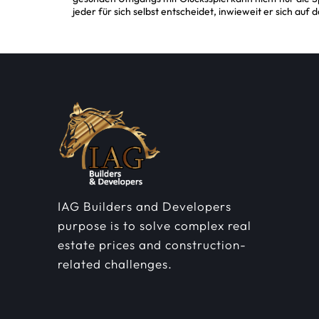
jeder für sich selbst entscheidet, inwieweit er sich auf
IAG Builders and Developers
purpose is to solve complex real
estate prices and construction-
related challenges.