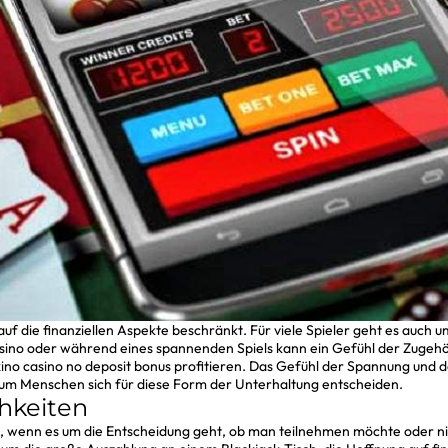
 auf die finanziellen Aspekte beschränkt. Für viele Spieler geht es auc
sino oder während eines spannenden Spiels kann ein Gefühl der Zugehö
xino casino no deposit bonus
profitieren. Das Gefühl der Spannung und 
rum Menschen sich für diese Form der Unterhaltung entscheiden.
hkeiten
 wenn es um die Entscheidung geht, ob man teilnehmen möchte oder nicht