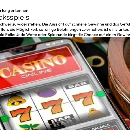
ortung erkennen
cksspiels
 schwer zu widerstehen. Die Aussicht auf schnelle Gewinne und das Gefüh
en, die Möglichkeit, sofortige Belohnungen zu erhalten, ist ein starkes M
ale Rolle: Jede Wette oder Spielrunde birgt die Chance auf einen Gewi