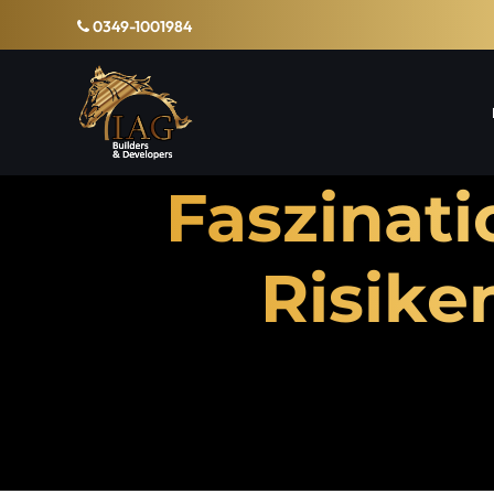
0349-1001984
Faszinati
Risike