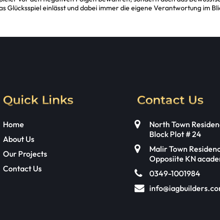
 das Glücksspiel einlässt und dabei immer die eigene Verantwortung im Bli
Quick Links
Contact Us
Home
North Town Residen
Block Plot # 24
About Us
Malir Town Residen
Our Projects
Opposiite KN acad
Contact Us
0349-1001984
info@iagbuilders.c