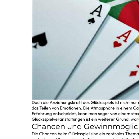
Doch die Anziehungskraft des Glücksspiels ist nicht nur
das Teilen von Emotionen. Die Atmosphäre in einem Ca
Erfahrung entscheidet, kann man sogar von einem
sta
Glücksspielveranstaltungen ist ein weiterer Grund, wa
Chancen und Gewinnmöglic
Die Chancen beim Glücksspiel sind ein zentrales Thema,