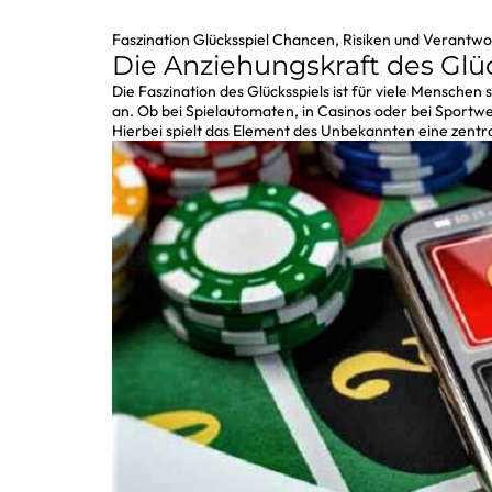
Faszination Glücksspiel Chancen, Risiken und Verantw
Die Anziehungskraft des Glü
Die Faszination des Glücksspiels ist für viele Menschen
an. Ob bei Spielautomaten, in Casinos oder bei Sportwett
Hierbei spielt das Element des Unbekannten eine zentr