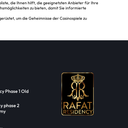
te, die Ihnen hilft, die geeignetsten Anbieter für Ihre
smöglichkeiten zu bieten, damit Sie informierte
gerüstet, um die Geheimnisse der Casinospiele zu
cy Phase 1 Old
cy phase 2
emy