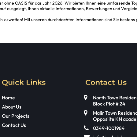
r ohne OASIS für das Jahr 2026. Wir bieten Ihnen eine umfassende Toplis
auf ausgelegt, Ihnen aktuelle Informationen, Bewertungen und Vergleich
ch zu wetten! Mit unseren durchdachten Informationen sind Sie bestens 
Quick Links
Contact Us
Home
North Town Residen
Block Plot # 24
About Us
Malir Town Residen
Our Projects
Opposiite KN acad
Contact Us
0349-1001984