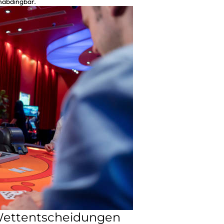
unabdingbar.
 Wettentscheidungen