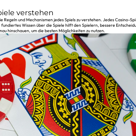
iele verstehen
, die Regeln und Mechanismen jedes Spiels zu verstehen. Jedes Casino-Spi
 fundiertes Wissen über die Spiele hilft den Spielern, bessere Entschei
enau hinschauen, um die besten Möglichkeiten zu nutzen.