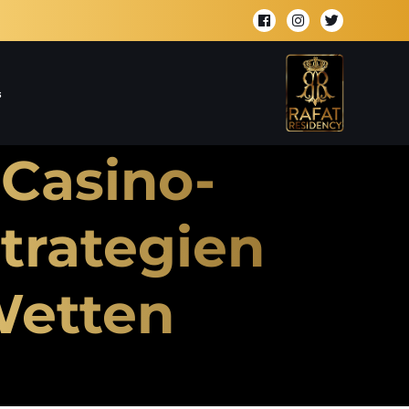
s
Casino-
Strategien
Wetten