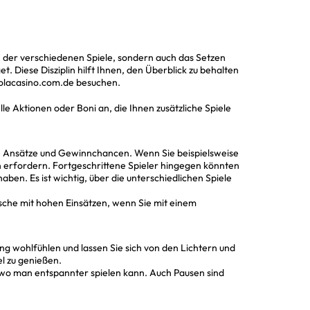
ln der verschiedenen Spiele, sondern auch das Setzen
t. Diese Disziplin hilft Ihnen, den Überblick zu behalten
oolacasino.com.de
besuchen.
lle Aktionen oder Boni an, die Ihnen zusätzliche Spiele
che Ansätze und Gewinnchancen. Wenn Sie beispielsweise
en erfordern. Fortgeschrittene Spieler hingegen könnten
ben. Es ist wichtig, über die unterschiedlichen Spiele
ische mit hohen Einsätzen, wenn Sie mit einem
ung wohlfühlen und lassen Sie sich von den Lichtern und
l zu genießen.
 wo man entspannter spielen kann. Auch Pausen sind
.