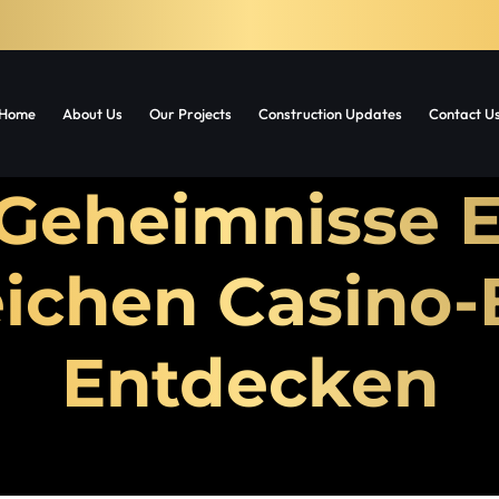
Home
About Us
Our Projects
Construction Updates
Contact U
 Geheimnisse E
eichen Casino
Entdecken