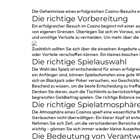
Die Geheimnisse eines erfolgreichen Casino-Besuchs 
Die richtige Vorbereitung
Ein erfolgreicher Besuch im Casino beginnt mit einer s
von eigenen Grenzen. Überlegen Sie sich im Voraus, wie v
und unnötige Verluste zu vermeiden. Um mehr über die
Zusätzlich sollten Sie sich über die einzelnen Angebote 
oder Vorteile verschaffen können. Ein kleines bisschen
Die richtige Spielauswahl
Die Wahl des Spiels ist entscheidend für einen erfolg
ein Anfänger sind, können Spielautomaten eine gute Wah
sich an Blackjack oder Poker versuchen, wo Geschicklich
Bescheid zu wissen, um die beste Entscheidung zu treff
Denken Sie daran, auch die Tischlimits zu berücksichti
begrenzten Geldbetrag spielen. Die richtige Balance zw
Die richtige Spielatmosphär
Die Atmosphäre eines Casinos spielt eine wesentliche Ro
Geräuschen nicht überwältigen. Ein klarer Kopf ist ent
Nehmen Sie sich Zeit, um die verschiedenen Bereiche d
wichtig – gönnen Sie sich immer wieder kleine Auszeite
Die Bedeutung von Verantw