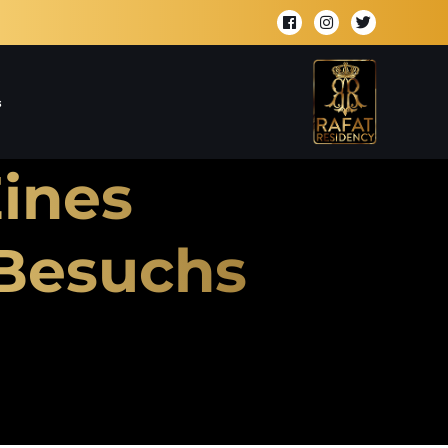
s
ines
-Besuchs