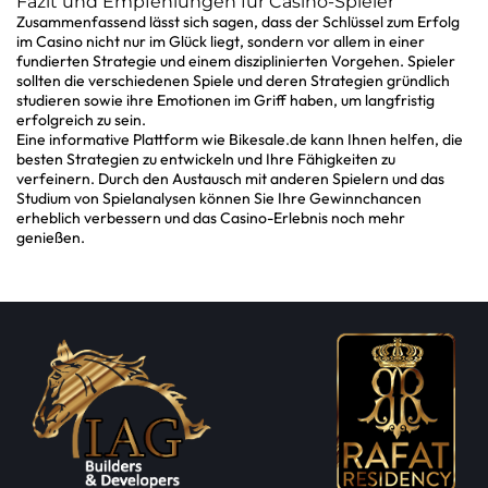
Fazit und Empfehlungen für Casino-Spieler
Zusammenfassend lässt sich sagen, dass der Schlüssel zum Erfolg
im Casino nicht nur im Glück liegt, sondern vor allem in einer
fundierten Strategie und einem disziplinierten Vorgehen. Spieler
sollten die verschiedenen Spiele und deren Strategien gründlich
studieren sowie ihre Emotionen im Griff haben, um langfristig
erfolgreich zu sein.
Eine informative Plattform wie Bikesale.de kann Ihnen helfen, die
besten Strategien zu entwickeln und Ihre Fähigkeiten zu
verfeinern. Durch den Austausch mit anderen Spielern und das
Studium von Spielanalysen können Sie Ihre Gewinnchancen
erheblich verbessern und das Casino-Erlebnis noch mehr
genießen.