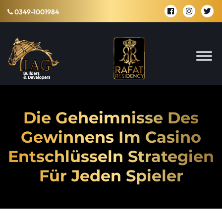
0349-1001984
Die Geheimnisse Des
Gewinnens Im Casino
Entschlüsseln Strategien
Für Jeden Spieler