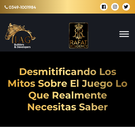
0349-1001984
Desmitificando Los
Mitos Sobre El Juego Lo
Que Realmente
Necesitas Saber