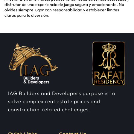
disfrutar de una experiencia de juego segura y emocionante. No
olvides siempre jugar con responsabilidad y establecer límites
claros para tu diversión.
IAG Builders and Developers purpose is to
solve complex real estate prices and
construction-related challenges.