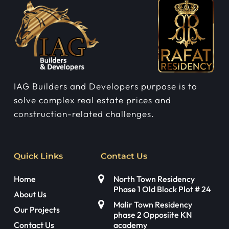
IAG Builders and Developers purpose is to
solve complex real estate prices and
construction-related challenges.
Quick Links
Contact Us
Home
North Town Residency
Phase 1 Old Block Plot # 24
About Us
Malir Town Residency
Our Projects
phase 2 Opposiite KN
Contact Us
academy