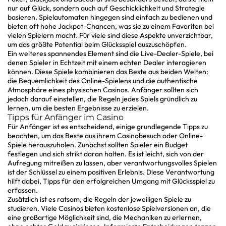
nur auf Glück, sondern auch auf Geschicklichkeit und Strategie
basieren. Spielautomaten hingegen sind einfach zu bedienen und
bieten oft hohe Jackpot-Chancen, was sie zu einem Favoriten bei
vielen Spielern macht. Für viele sind diese Aspekte unverzichtbar,
um das größte Potential beim Glücksspiel auszuschöpfen.
Ein weiteres spannendes Element sind die Live-Dealer-Spiele, bei
denen Spieler in Echtzeit mit einem echten Dealer interagieren
können. Diese Spiele kombinieren das Beste aus beiden Welten:
die Bequemlichkeit des Online-Spielens und die authentische
Atmosphäre eines physischen Casinos. Anfänger sollten sich
jedoch darauf einstellen, die Regeln jedes Spiels gründlich zu
lernen, um die besten Ergebnisse zu erzielen.
Tipps für Anfänger im Casino
Für Anfänger ist es entscheidend, einige grundlegende Tipps zu
beachten, um das Beste aus ihrem Casinobesuch oder Online-
Spiele herauszuholen. Zunächst sollten Spieler ein Budget
festlegen und sich strikt daran halten. Es ist leicht, sich von der
Aufregung mitreißen zu lassen, aber verantwortungsvolles Spielen
ist der Schlüssel zu einem positiven Erlebnis. Diese Verantwortung
hilft dabei, Tipps für den erfolgreichen Umgang mit Glücksspiel zu
erfassen.
Zusätzlich ist es ratsam, die Regeln der jeweiligen Spiele zu
studieren. Viele Casinos bieten kostenlose Spielversionen an, die
eine großartige Möglichkeit sind, die Mechaniken zu erlernen,