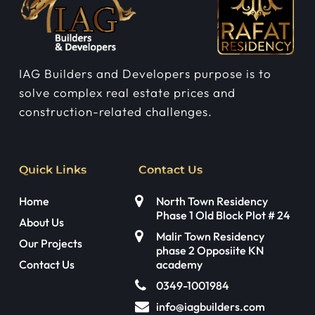
IAG Builders and Developers purpose is to
solve complex real estate prices and
construction-related challenges.
Quick Links
Contact Us
Home
North Town Residency
Phase 1 Old Block Plot # 24
About Us
Malir Town Residency
Our Projects
phase 2 Opposiite KN
Contact Us
academy
0349-1001984
info@iagbuilders.com