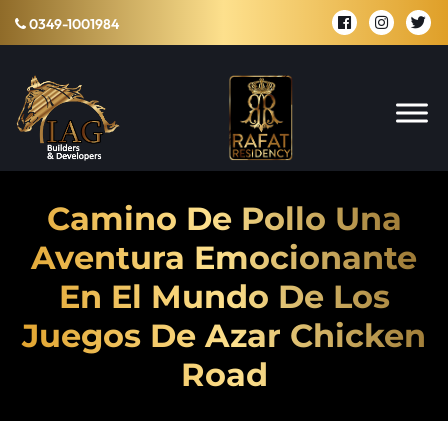
0349-1001984
Camino De Pollo Una
Aventura Emocionante
En El Mundo De Los
Juegos De Azar Chicken
Road