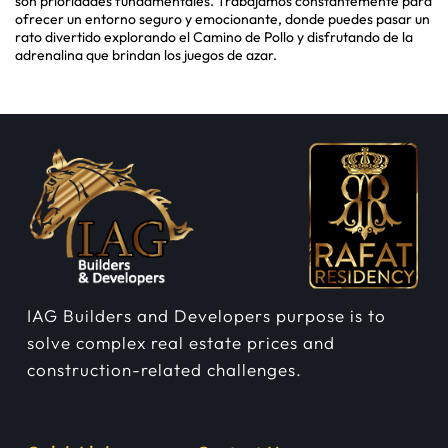
son prioridades fundamentales. Trabajamos constantemente para
ofrecer un entorno seguro y emocionante, donde puedes pasar un
rato divertido explorando el Camino de Pollo y disfrutando de la
adrenalina que brindan los juegos de azar.
IAG Builders and Developers purpose is to
solve complex real estate prices and
construction-related challenges.