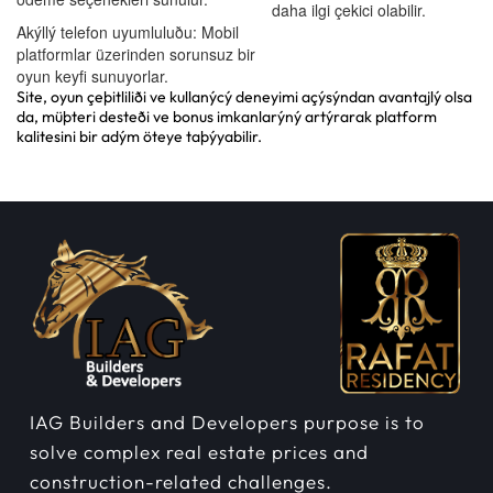
daha ilgi çekici olabilir.
Akýllý telefon uyumluluðu: Mobil
platformlar üzerinden sorunsuz bir
oyun keyfi sunuyorlar.
Site, oyun çeþitliliði ve kullanýcý deneyimi açýsýndan avantajlý olsa
da, müþteri desteði ve bonus imkanlarýný artýrarak platform
kalitesini bir adým öteye taþýyabilir.
IAG Builders and Developers purpose is to
solve complex real estate prices and
construction-related challenges.