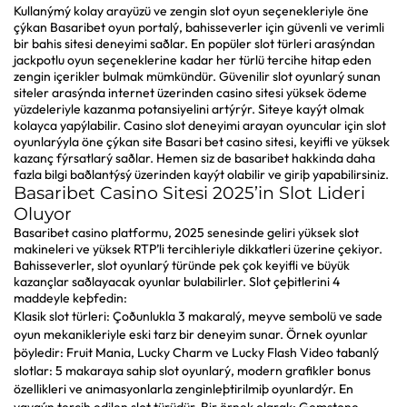
Kullanýmý kolay arayüzü ve zengin slot oyun seçenekleriyle öne
çýkan Basaribet oyun portalý, bahisseverler için güvenli ve verimli
bir bahis sitesi deneyimi saðlar. En popüler slot türleri arasýndan
jackpotlu oyun seçeneklerine kadar her türlü tercihe hitap eden
zengin içerikler bulmak mümkündür. Güvenilir slot oyunlarý sunan
siteler arasýnda internet üzerinden casino sitesi yüksek ödeme
yüzdeleriyle kazanma potansiyelini artýrýr. Siteye kayýt olmak
kolayca yapýlabilir. Casino slot deneyimi arayan oyuncular için slot
oyunlarýyla öne çýkan site Basari bet casino sitesi, keyifli ve yüksek
kazanç fýrsatlarý saðlar. Hemen siz de
basaribet hakkinda daha
fazla bilgi
baðlantýsý üzerinden kayýt olabilir ve giriþ yapabilirsiniz.
Basaribet Casino Sitesi 2025’in Slot Lideri
Oluyor
Basaribet casino platformu, 2025 senesinde geliri yüksek slot
makineleri ve yüksek RTP’li tercihleriyle dikkatleri üzerine çekiyor.
Bahisseverler, slot oyunlarý türünde pek çok keyifli ve büyük
kazançlar saðlayacak oyunlar bulabilirler. Slot çeþitlerini 4
maddeyle keþfedin:
Klasik slot türleri: Çoðunlukla 3 makaralý, meyve sembolü ve sade
oyun mekanikleriyle eski tarz bir deneyim sunar. Örnek oyunlar
þöyledir: Fruit Mania, Lucky Charm ve Lucky Flash
Video tabanlý
slotlar: 5 makaraya sahip slot oyunlarý, modern grafikler bonus
özellikleri ve animasyonlarla zenginleþtirilmiþ oyunlardýr. En