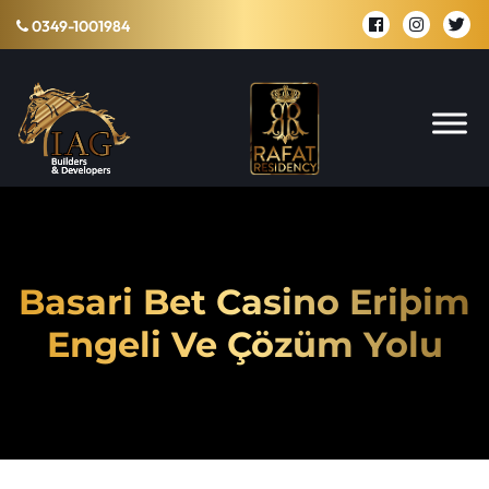
0349-1001984
Basari Bet Casino Eriþim
Engeli Ve Çözüm Yolu