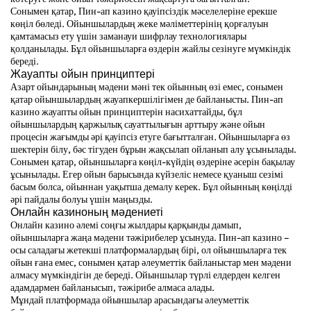
Сонымен қатар, Пин-ап казино қауіпсіздік мәселелеріне ерекше
көңіл бөледі. Ойыншылардың жеке мәліметтерінің қорғалуын
қамтамасыз ету үшін заманауи шифрлау технологиялары
қолданылады. Бұл ойыншыларға өздерін жайлы сезінуге мүмкіндік
береді.
Жауапты ойын принциптері
Азарт ойындарының мәдени мәні тек ойынның өзі емес, сонымен
қатар ойыншылардың жауапкершілігімен де байланысты. Пин-ап
казино жауапты ойын принциптерін насихаттайды, бұл
ойыншылардың қаржылық сауаттылығын арттыру және ойын
процесін жағымды әрі қауіпсіз етуге бағытталған. Ойыншыларға өз
шектерін білу, бәс тігуден бұрын жақсылап ойланып алу ұсынылады.
Сонымен қатар, ойыншыларға көңіл-күйдің өздеріне әсерін бақылау
ұсынылады. Егер ойын барысында күйзеліс немесе қуаныш сезімі
басым болса, ойыннан уақытша демалу керек. Бұл ойынның көңілді
әрі пайдалы болуы үшін маңызды.
Онлайн казиноның мәдениеті
Онлайн казино әлемі соңғы жылдары қарқынды дамып,
ойыншыларға жаңа мәдени тәжірибелер ұсынуда. Пин-ап казино –
осы саладағы жетекші платформалардың бірі, ол ойыншыларға тек
ойын ғана емес, сонымен қатар әлеуметтік байланыстар мен мәдени
алмасу мүмкіндігін де береді. Ойыншылар түрлі елдерден келген
адамдармен байланысып, тәжірибе алмаса алады.
Мұндай платформада ойыншылар арасындағы әлеуметтік