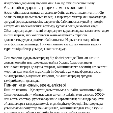
Азарт ойындарының мәдени мәні Pin Up тәжірибесіне шолу
Азарт ойындарының тарихы мен мәдениеті
Азарт ойындары мыңдаған жылдар бойы адамзат мәдениетінің бір
бөлігі ретінде қалыптасып келеді. Олар түрлі ұлттар мен қоғамдарда
әртүрлі формада кездесіп, әлеуметтік байланысты күшейту, көңіл
көтеру мен бәсекелестікті арттыру құралы ретінде қызмет етеді.
Ойындардың мәдени мәні олардың тек қаржылық жағынан емес, адам
эмоцияларын, психологиясын және әлеуметтік тәртібін
қалыптастырудағы рөлімен байланысты. Нарықтағы жаңа ойын
платформалары ішінде,
Пин-ап казино казахстан онлайн версия
түрлі тәжірибелер ұсынуды жалғастыруда.
Осы мәдени құндылықтардың бір бөлігі ретінде Пин-ап казино
сияқты онлайн платформалар пайда болды. Олар заманауи
технологияларды қолдана отырып, ойыншыларға әлемнің кез келген
жерінен қол жеткізу мүмкіндігін береді. Бұл жаңа формада азарт
ойындарының мәдениеті кеңейіп, ойыншылардың әртүрлі
тәжірибелерін ұсынады.
Пин-ап казиноның ерекшеліктері
Пин-ап казино – Қазақстандағы танымал онлайн-казиноның бірі.
Оның ерекшелігі – ойындардың алуан түрлілігі мен сапасы. 5000-
нан астам слоттар, рулеткалар және карточкалық ойындар бар, бұл
ойыншыларға таңдауда шексіз мүмкіндіктер береді. Платформада
ұсынылатын бонустар мен акциялар, ойыншылардың көңіл күйін
көтеруге және ойын тәжірибесін жақсартуға бағытталған.