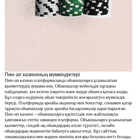
Пин-ап казиноның мүмкіндіктері
Пин-ап казино платформасында ойыншыларға ұсынылатын
қызметтердің ауқымы кең. Ойыншылар мобильдік нұсқаны
пайдаланып, кез келген уақытта және жерде ойынға қатыса алады.
Бұл оларға өздерінің ойын тәжірибесін жоғарылатуға мүмкіндік
береді. Платформада арнайы акциялар мен бонустар, сонымен қатар
тұрақты ойыншылар үшін арнайы бағдарламалар қарастырылған.
Пин-ап казино – ойыншыларға қауіпсіздік пен жайлылықты
қамтамасыз ететін заманауи платформа. Ойыншыларға ұсынылатын
қызметтер, сондай-ақ ойындардың алуан түрлілігі, онлайн
ойындардың мәдениетін байытуға ықпал етеді. Бұл сайттың
танымалдылығы мен мәдени мәнінің жоғары болуына негіз болады.