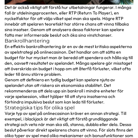
Det är också viktigt att förstå hur utbetalningar fungerar. I många
fall är utdelningsprocenten, eller RTP (Return To Player), en
nyckelfaktor för att välja vilket spel man ska spela. Högre RTP
innebär att spelaren teoretiskt har större chans att vinna tillbaka
sina insatser. Genom att analysera dessa faktorer kan spelare
fatta mer informerade beslut och öka sina vinstchanser.
Bankrollhantering
En effektiv bankrollhantering är en av de mest kritiska aspekterna
av spelstrategi på onlinecasinon. Det handlar om att sätta en
budget för hur mycket man är beredd att spendera och hålla sig till
den, oavsett resultatet av spelandet. Många spelare gör misstaget
att överskrida sin budget i hopp om att återfå förluster, vilket ofta
leder till ännu större problem.
Genom att definiera en tydlig budget kan spelare njuta av
spelandet utan att riskera sin ekonomiska stabilitet. Det
rekommenderas att dela upp sin bankroll i mindre enheter för
varje spelsession, vilket hjälper till att styra insatserna och
förhindra impulsiva beslut som kan leda till förluster.
Strategiska tips för olika spel
Varje typ av spel på onlinecasinon kräver en annan strategi. Till
exempel, i blackjack är det viktigt att förstå grundläggande
strategi och veta när man ska slå, stanna, dubbla eller dela. Dessa
beslut påverkar direkt spelarens chans att vinna. För slots finns det
olika typer av spel med olika mekanismer och bonusfunktioner som