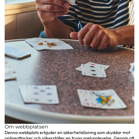
Om webbplatsen
Denna webbplats erbjuder en säkerhetslösning som skyddar mot
onlineattacker och säkerställer en trygg spelupplevelse. Genom att