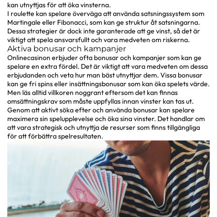
kan utnyttjas för att öka vinsterna.
I roulette kan spelare överväga att använda satsningssystem som
Martingale eller Fibonacci, som kan ge struktur åt satsningarna.
Dessa strategier är dock inte garanterade att ge vinst, så det är
viktigt att spela ansvarsfullt och vara medveten om riskerna.
Aktiva bonusar och kampanjer
Onlinecasinon erbjuder ofta bonusar och kampanjer som kan ge
spelare en extra fördel. Det är viktigt att vara medveten om dessa
erbjudanden och veta hur man bäst utnyttjar dem. Vissa bonusar
kan ge fri spins eller insättningsbonusar som kan öka spelets värde.
Men läs alltid villkoren noggrant eftersom det kan finnas
omsättningskrav som måste uppfyllas innan vinster kan tas ut.
Genom att aktivt söka efter och använda bonusar kan spelare
maximera sin spelupplevelse och öka sina vinster. Det handlar om
att vara strategisk och utnyttja de resurser som finns tillgängliga
för att förbättra spelresultaten.