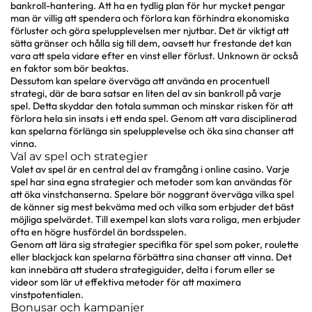
bankroll-hantering. Att ha en tydlig plan för hur mycket pengar
man är villig att spendera och förlora kan förhindra ekonomiska
förluster och göra spelupplevelsen mer njutbar. Det är viktigt att
sätta gränser och hålla sig till dem, oavsett hur frestande det kan
vara att spela vidare efter en vinst eller förlust. Unknown är också
en faktor som bör beaktas.
Dessutom kan spelare överväga att använda en procentuell
strategi, där de bara satsar en liten del av sin bankroll på varje
spel. Detta skyddar den totala summan och minskar risken för att
förlora hela sin insats i ett enda spel. Genom att vara disciplinerad
kan spelarna förlänga sin spelupplevelse och öka sina chanser att
vinna.
Val av spel och strategier
Valet av spel är en central del av framgång i online casino. Varje
spel har sina egna strategier och metoder som kan användas för
att öka vinstchanserna. Spelare bör noggrant överväga vilka spel
de känner sig mest bekväma med och vilka som erbjuder det bäst
möjliga spelvärdet. Till exempel kan slots vara roliga, men erbjuder
ofta en högre husfördel än bordsspelen.
Genom att lära sig strategier specifika för spel som poker, roulette
eller blackjack kan spelarna förbättra sina chanser att vinna. Det
kan innebära att studera strategiguider, delta i forum eller se
videor som lär ut effektiva metoder för att maximera
vinstpotentialen.
Bonusar och kampanjer