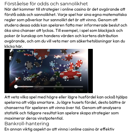
Förståelse för odds och sannolikhet
När det kommer till strategier i online casino är det avgörande att
förstå odds och sannolikhet. Varje spel har sina egna matematiska
regler som påverkar hur sannolikt det är att vinna. Genom att
studera dessa odds kan spelaren fatta mer informerade beslut och
öka sina chanser att lyckas. Till exempel, i spel som blackjack och
poker är kunskap om handens värden och kortens distribution
avgörande, och om du vill veta mer om säkerhetslösningar kan du
klicka
här
.
Att veta vilka spel med högre eller lägre husfördel kan också hjälpa
spelarna att välja smartare. Ju lägre husets fördel, desto bättre är
chanserna för spelaren att vinna över tid. Genom att analysera
statistik och tidigare resultat kan spelare skapa strategier som
maximerar deras vinstpotential.
Bankroll-hantering
En annan viktig aspekt av att vinna i online casino är effektiv