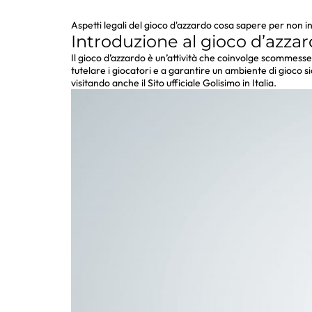
Aspetti legali del gioco d'azzardo cosa sapere per non i
Introduzione al gioco d’azzar
Il gioco d’azzardo è un’attività che coinvolge scommesse 
tutelare i giocatori e a garantire un ambiente di gioco
visitando anche il
Sito ufficiale Golisimo in Italia
.