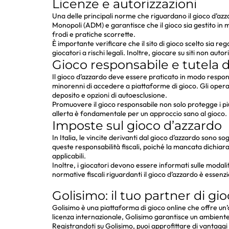
Licenze e autorizzazioni
Una delle principali norme che riguardano il gioco d’azza
Monopoli (ADM) e garantisce che il gioco sia gestito in m
frodi e pratiche scorrette.
È importante verificare che il sito di gioco scelto sia r
giocatori a rischi legali. Inoltre, giocare su siti non aut
Gioco responsabile e tutela d
Il gioco d’azzardo deve essere praticato in modo responsa
minorenni di accedere a piattaforme di gioco. Gli operato
deposito e opzioni di autoesclusione.
Promuovere il gioco responsabile non solo protegge i più 
allerta è fondamentale per un approccio sano al gioco. È 
Imposte sul gioco d’azzardo
In Italia, le vincite derivanti dal gioco d’azzardo sono 
queste responsabilità fiscali, poiché la mancata dichiara
applicabili.
Inoltre, i giocatori devono essere informati sulle modal
normative fiscali riguardanti il gioco d’azzardo è essen
Golisimo: il tuo partner di gi
Golisimo è una piattaforma di gioco online che offre un
licenza internazionale, Golisimo garantisce un ambiente 
Registrandoti su Golisimo, puoi approfittare di vantaggi