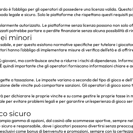
rdo è l’obbligo per gli operatori di possedere una licenza valida. Questa 
odo legale e sicuro. Solo le piattaforme che rispettano questi requisiti p
egolarmente autorizzato. Le piattaforme senza licenza possono non solo off
orizzati potrebbe portare a perdite finanziarie senza alcuna possibilità di 
ei minori
bile, e per questo esistono normative specifiche per tutelare i giocatori,
ri hanno l’obbligo di implementare misure di verifica dell’età e di offrire
giovani, ma contribuisce anche a ridurre i rischi di dipendenza. Informars
quindi importante che gli operatori forniscano informazioni chiare e access
soggette a tassazione. Le imposte variano a seconda del tipo di gioco e de
zione delle vincite può comportare sanzioni. Gli operatori di gioco sono te
ità per dichiarare le proprie vincite e su come gestire le proprie tasse 
ziale per evitare problemi legali e per garantire un’esperienza di gioco s
oco sicuro
’ampia gamma di opzioni, dal casinò alle scommesse sportive, sempre nel 
sicuro e responsabile, dove i giocatori possono divertirsi senza preoccup
 esclusivi come bonus di benvenuto e promozioni, sempre con la certezza 