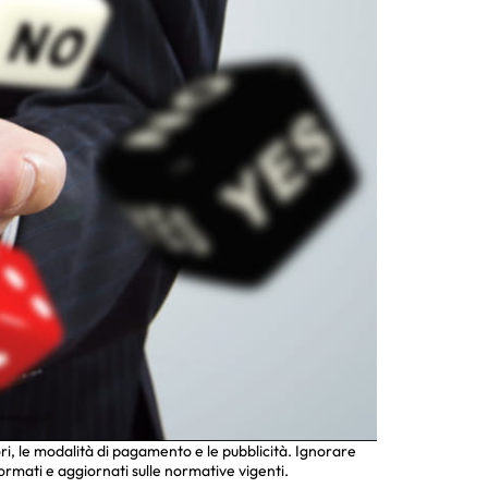
ri, le modalità di pagamento e le pubblicità. Ignorare
formati e aggiornati sulle normative vigenti.