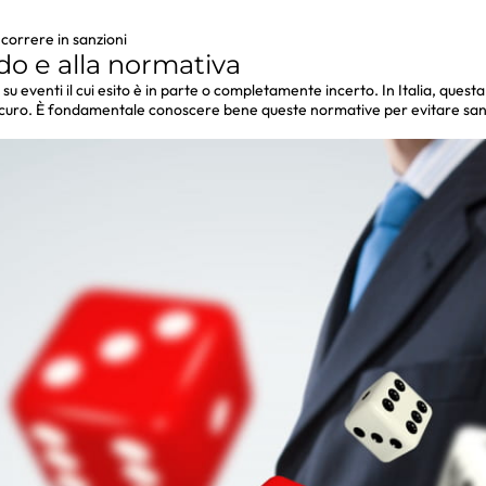
ncorrere in sanzioni
do e alla normativa
su eventi il cui esito è in parte o completamente incerto. In Italia, quest
 sicuro. È fondamentale conoscere bene queste normative per evitare sanz