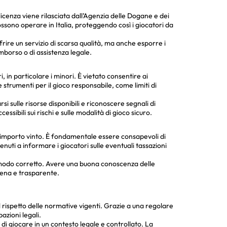
licenza viene rilasciata dall’Agenzia delle Dogane e dei
ossono operare in Italia, proteggendo così i giocatori da
rire un servizio di scarsa qualità, ma anche esporre i
rimborso o di assistenza legale.
 in particolare i minori. È vietato consentire ai
 strumenti per il gioco responsabile, come limiti di
i sulle risorse disponibili e riconoscere segnali di
ibili sui rischi e sulle modalità di gioco sicuro.
ll’importo vinto. È fondamentale essere consapevoli di
nuti a informare i giocatori sulle eventuali tassazioni
in modo corretto. Avere una buona conoscenza delle
erena e trasparente.
rispetto delle normative vigenti. Grazie a una regolare
azioni legali.
di giocare in un contesto legale e controllato. La