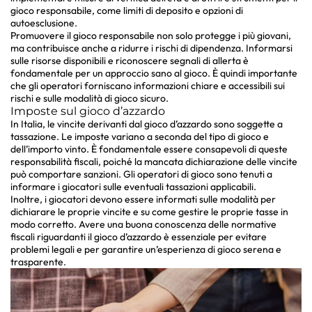
gioco responsabile, come limiti di deposito e opzioni di
autoesclusione.
Promuovere il gioco responsabile non solo protegge i più giovani,
ma contribuisce anche a ridurre i rischi di dipendenza. Informarsi
sulle risorse disponibili e riconoscere segnali di allerta è
fondamentale per un approccio sano al gioco. È quindi importante
che gli operatori forniscano informazioni chiare e accessibili sui
rischi e sulle modalità di gioco sicuro.
Imposte sul gioco d’azzardo
In Italia, le vincite derivanti dal gioco d’azzardo sono soggette a
tassazione. Le imposte variano a seconda del tipo di gioco e
dell’importo vinto. È fondamentale essere consapevoli di queste
responsabilità fiscali, poiché la mancata dichiarazione delle vincite
può comportare sanzioni. Gli operatori di gioco sono tenuti a
informare i giocatori sulle eventuali tassazioni applicabili.
Inoltre, i giocatori devono essere informati sulle modalità per
dichiarare le proprie vincite e su come gestire le proprie tasse in
modo corretto. Avere una buona conoscenza delle normative
fiscali riguardanti il gioco d’azzardo è essenziale per evitare
problemi legali e per garantire un’esperienza di gioco serena e
trasparente.