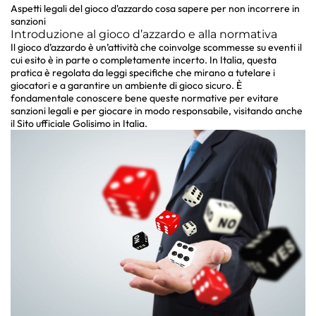
Aspetti legali del gioco d'azzardo cosa sapere per non incorrere in
sanzioni
Introduzione al gioco d’azzardo e alla normativa
Il gioco d’azzardo è un’attività che coinvolge scommesse su eventi il
cui esito è in parte o completamente incerto. In Italia, questa
pratica è regolata da leggi specifiche che mirano a tutelare i
giocatori e a garantire un ambiente di gioco sicuro. È
fondamentale conoscere bene queste normative per evitare
sanzioni legali e per giocare in modo responsabile, visitando anche
il
Sito ufficiale Golisimo in Italia
.