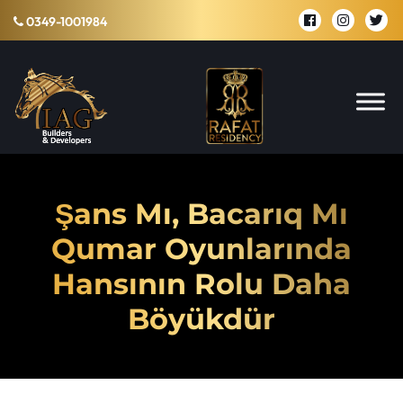
0349-1001984
Şans Mı, Bacarıq Mı
Qumar Oyunlarında
Hansının Rolu Daha
Böyükdür