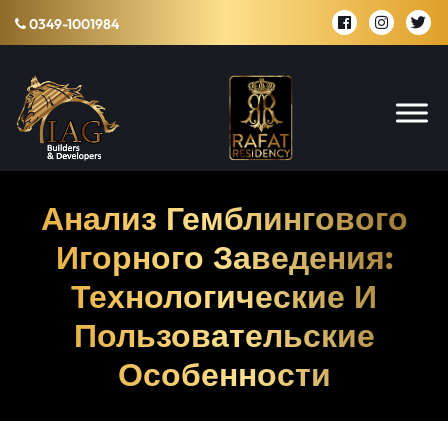
0349-1001984
Анализ Гемблингового
Игорного Заведения:
Технологические И
Пользовательские
Особенности