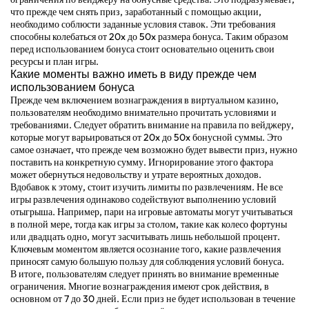
что прежде чем снять приз, заработанный с помощью акции,
необходимо соблюсти заданные условия ставок. Эти требования
способны колебаться от 20x до 50x размера бонуса. Таким образом
перед использованием бонуса стоит основательно оценить свои
ресурсы и план игры.
Какие моменты важно иметь в виду прежде чем
использованием бонуса
Прежде чем включением вознаграждения в виртуальном казино,
пользователям необходимо внимательно прочитать условиями и
требованиями. Следует обратить внимание на правила по вейджеру,
которые могут варьироваться от 20x до 50x бонусной суммы. Это
самое означает, что прежде чем возможно будет вывести приз, нужно
поставить на конкретную сумму. Игнорирование этого фактора
может обернуться недовольству и утрате вероятных доходов.
Вдобавок к этому, стоит изучить лимиты по развлечениям. Не все
игры развлечения одинаково содействуют выполнению условий
отыгрыша. Например, пари на игровые автоматы могут учитываться
в полной мере, тогда как игры за столом, такие как колесо фортуны
или двадцать одно, могут засчитывать лишь небольшой процент.
Ключевым моментом является осознание того, какие развлечения
приносят самую большую пользу для соблюдения условий бонуса.
В итоге, пользователям следует принять во внимание временные
ограничения. Многие вознаграждения имеют срок действия, в
основном от 7 до 30 дней. Если приз не будет использован в течение