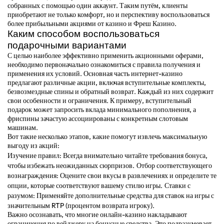
собранных с помощью один аккаунт. Таким путём, клиенты
приобретают не только комфорт, но и перспективу воспользоваться
более прибыльными акциями от казино и Фреш Казино.
Каким способом воспользоваться
подарочными вариантами
С целью наиболее эффективно применить акционными оферами,
необходимо первоначально ознакомиться с правила получения и
применения их условий. Основная часть интернет-казино
предлагают различные акции, включая вступительные комплекты,
безвозмездные спины и обратный возврат. Каждый из них содержит
свои особенности и ограничения. К примеру, вступительный
подарок может запросить вклада минимального пополнения, а
фриспины зачастую ассоциированы с конкретным слотовым
машинам.
Вот такие несколько этапов, какие помогут извлечь максимальную
выгоду из акций:
Изучение правил: Всегда внимательно читайте требования бонуса,
чтобы избежать неожиданных сюрпризов.
Отбор соответствующего
вознаграждения: Оцените свои вкусы в развлечениях и определите те
опции, которые соответствуют вашему стилю игры.
Ставки с
разумом: Применяйте дополнительные средства для ставок на игры с
значительным RTP (процентом возврата игроку).
Важно осознавать, что многие онлайн-казино накладывают
ограничения по вейджеру на бонусные средства. Это подразумевает,