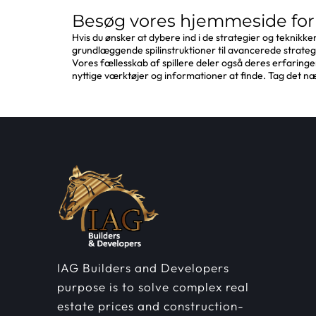
Besøg vores hjemmeside for f
Hvis du ønsker at dybere ind i de strategier og teknikke
grundlæggende spilinstruktioner til avancerede strategi
Vores fællesskab af spillere deler også deres erfaringer
nyttige værktøjer og informationer at finde. Tag det næ
IAG Builders and Developers
purpose is to solve complex real
estate prices and construction-