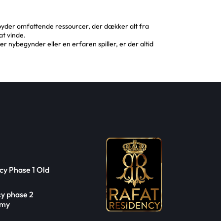
tilbyder omfattende ressourcer, der dækker alt fra
at vinde.
r nybegynder eller en erfaren spiller, er der altid
cy Phase 1 Old
cy phase 2
emy