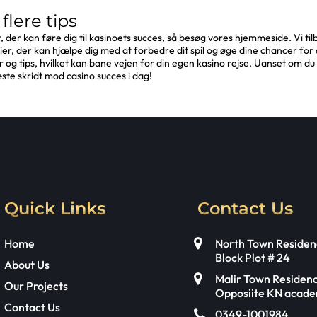
lere tips
r, der kan føre dig til kasinoets succes, så besøg vores hjemmeside. Vi 
er, der kan hjælpe dig med at forbedre dit spil og øge dine chancer for 
 og tips, hvilket kan bane vejen for din egen kasino rejse. Uanset om du e
ste skridt mod casino succes i dag!
Quick Links
Contact Us
Home
North Town Residen
Block Plot # 24
About Us
Malir Town Residen
Our Projects
Opposiite KN acad
Contact Us
0349-1001984