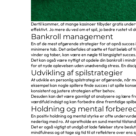
Dertil kommer, at mange kasinoer tilbyder gratis undervis
effektivt. Jo mere du ved om et spil, jo bedre rustet vil d
Bankroll management
En af de mest afgørende strategier for at opnå succes 
minimere tab. Det anbefales at sætte et fast beløb af ti
vinder og taber, kan være en nøgle til langsigtet succes
Det kan også være nyttigt at opdele din bankroll i min
for at nyde oplevelsen uden unødvendig stress. En disci
Udvikling af spilstrategier
At udvikle en personlig spilstrategi er afgørende, når man
eksempel kan nogle spillere finde succes i at spille kons
konsistent og justere strategien efter behov.
Desuden kan det være gavnligt at analysere og lære fr
værdifuld indsigt og kan forbedre dine fremtidige spilb
Holdning og mental forbere
En positiv holdning og mental styrke er ofte undervurder
nederlag med ro. At opretholde en sund mental tilstand 
Det er også vigtigt at undgå at lade følelser styre besl
mindfulness og at tage sig tid til at reflektere over ens 