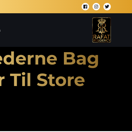
s
ederne Bag
 Til Store