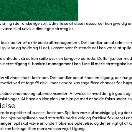
ning i de forskellige spil. Udnyttelse af disse ressourcer kan give dig en
u være til at udvikle dine egne strategier.
i kasinoet er effektiv bankroll management. Det handler om at administr
l spillene og holde sig til det, uanset hvor fristende det kan være at spi
.
dre enheder, så du kan spille over en længere periode. Dette hjælper med
plineret tilgang til bankroll management kan føre til mere strategiske be
 vil vinde stort i kasinoet. Det handler om at finde en tilgang, der fungere
ervativt ved at tage få risici, mens andre kan tage flere chancer for høje
a både vindende og tabende hænder. At evaluere hvad der gik godt, og 
eslutninger. At have en klar plan kan hjælpe med at holde fokus under spi
delse
ede aspekter af succes i kasinoet. Spil kan være uforudsigeligt, og det er
kan hjælpe spilleren med at træffe bedre valg og forblive fokuseret unde
utninger. Spil skal være en underholdende oplevelse, og det er vigtigt at
spil kan bidrage til en mere velovervejet tilgang.