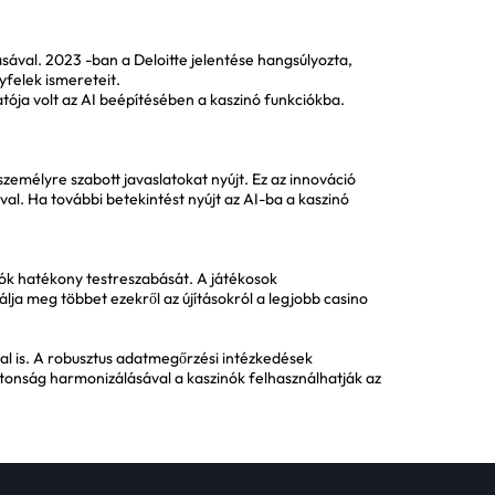
tásával. 2023 -ban a Deloitte jelentése hangsúlyozta,
yfelek ismereteit.
tója volt az AI beépítésében a kaszinó funkciókba.
emélyre szabott javaslatokat nyújt. Ez az innováció
al. Ha további betekintést nyújt az AI-ba a kaszinó
iók hatékony testreszabását. A játékosok
álja meg többet ezekről az újításokról a
legjobb casino
l is. A robusztus adatmegőrzési intézkedések
tonság harmonizálásával a kaszinók felhasználhatják az