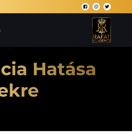
s
ncia Hatása
ekre