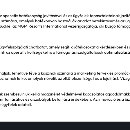
 az operatív hatékonyság javításával és az ügyfelek tapasztalatainak javí
k számára, amelyek hatékonyan használják az adat betekintését és az üg
nbuckle, az MGM Resorts International vezérigazgatója, aki buzgó támoga
félszolgálati chatbotot, amely segíti a játékosokat a kérdésekben és sz
 az operatív költségeket is a támogatási szolgáltatások optimalizálásáv
ználják, lehetővé téve a kaszinók számára a marketing tervek és promóc
zhatnak létre, amelyek növelik az elkötelezettséget és a lojalitást. Vizsg
nak szembesülniük kell a magánélet védelmével kapcsolatos aggodalmakka
nntartásához és a szabályok betartása érdekében. Az innováció és a biz
z ügyfelek adatait.