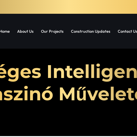
Home
About Us
Our Projects
Construction Updates
Contact U
ges Intellige
aszinó Művelet