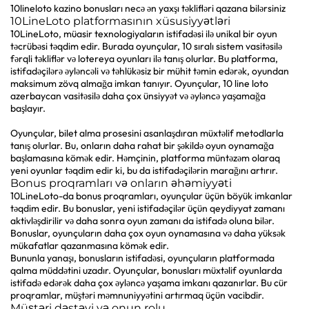
10lineloto kazino bonusları necə ən yaxşı təklifləri qazana bilərsiniz
10LineLoto platformasının xüsusiyyətləri
10LineLoto, müasir texnologiyaların istifadəsi ilə unikal bir oyun
təcrübəsi təqdim edir. Burada oyunçular, 10 sıralı sistem vasitəsilə
fərqli təkliflər və lotereya oyunları ilə tanış olurlar. Bu platforma,
istifadəçilərə əyləncəli və təhlükəsiz bir mühit təmin edərək, oyundan
maksimum zövq almağa imkan tanıyır. Oyunçular,
10 line loto
azerbaycan
vasitəsilə daha çox ünsiyyət və əyləncə yaşamağa
başlayır.
Oyunçular, bilet alma prosesini asanlaşdıran müxtəlif metodlarla
tanış olurlar. Bu, onların daha rahat bir şəkildə oyun oynamağa
başlamasına kömək edir. Həmçinin, platforma müntəzəm olaraq
yeni oyunlar təqdim edir ki, bu da istifadəçilərin marağını artırır.
Bonus proqramları və onların əhəmiyyəti
10LineLoto-da bonus proqramları, oyunçular üçün böyük imkanlar
təqdim edir. Bu bonuslar, yeni istifadəçilər üçün qeydiyyat zamanı
aktivləşdirilir və daha sonra oyun zamanı da istifadə oluna bilər.
Bonuslar, oyunçuların daha çox oyun oynamasına və daha yüksək
mükafatlar qazanmasına kömək edir.
Bununla yanaşı, bonusların istifadəsi, oyunçuların platformada
qalma müddətini uzadır. Oyunçular, bonusları müxtəlif oyunlarda
istifadə edərək daha çox əyləncə yaşama imkanı qazanırlar. Bu cür
proqramlar, müştəri məmnuniyyətini artırmaq üçün vacibdir.
Müştəri dəstəyi və onun rolu