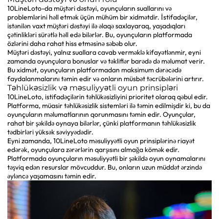
10LineLoto-da müştəri dəstəyi, oyunçuların suallarını və
problemlərini həll etmək üçün mühüm bir xidmətdir. İstifadəçilər,
istənilən vaxt müştəri dəstəyi ilə əlaqə saxlayaraq, yaşadıqları
çətinlikləri sürətlə həll edə bilərlər. Bu, oyunçuların platformada
özlərini daha rahat hiss etməsinə səbəb olur.
Müştəri dəstəyi, yalnız suallara cavab verməklə kifayətlənmir, eyni
zamanda oyunçulara bonuslar və təkliflər barədə də məlumat verir.
Bu xidmət, oyunçuların platformadan maksimum dərəcədə
faydalanmalarını təmin edir və onların müsbət təcrübələrini artırır.
Təhlükəsizlik və məsuliyyətli oyun prinsipləri
10LineLoto, istifadəçilərin təhlükəsizliyini prioritet olaraq qəbul edir.
Platforma, müasir təhlükəsizlik sistemləri ilə təmin edilmişdir ki, bu da
oyunçuların məlumatlarının qorunmasını təmin edir. Oyunçular,
rahat bir şəkildə oynaya bilərlər, çünki platformanın təhlükəsizlik
tədbirləri yüksək səviyyədədir.
Eyni zamanda, 10LineLoto məsuliyyətli oyun prinsiplərinə riayət
edərək, oyunçulara zərərlərin qarşısını almağa kömək edir.
Platformada oyunçuların məsuliyyətli bir şəkildə oyun oynamalarını
təşviq edən resurslar mövcuddur. Bu, onların uzun müddət ərzində
əyləncə yaşamasını təmin edir.