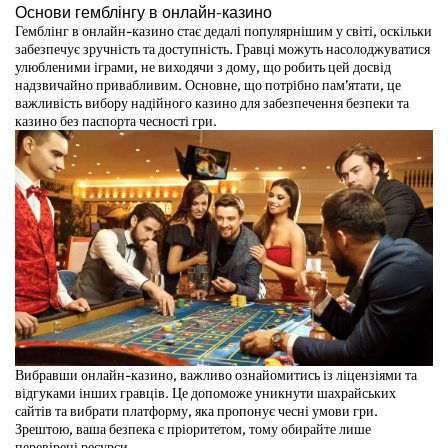
Основи гемблінгу в онлайн-казино
Гемблінг в онлайн-казино стає дедалі популярнішим у світі, оскільки
забезпечує зручність та доступність. Гравці можуть насолоджуватися
улюбленими іграми, не виходячи з дому, що робить цей досвід
надзвичайно привабливим. Основне, що потрібно пам’ятати, це
важливість вибору надійного казино для забезпечення безпеки та
казино без паспорта
чесності гри.
Вибравши онлайн-казино, важливо ознайомитись із ліцензіями та
відгуками інших гравців. Це допоможе уникнути шахрайських
сайтів та вибрати платформу, яка пропонує чесні умови гри.
Зрештою, ваша безпека є пріоритетом, тому обирайте лише
перевірені ресурси.