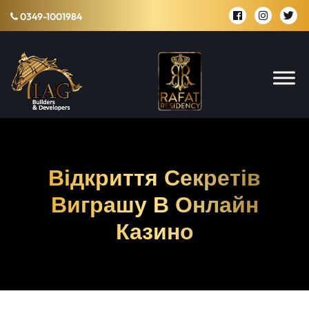
0349-1001984
Відкриття Секретів
Виграшу В Онлайн
Казино